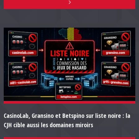
CasinoLab, Gransino et Betspino sur liste noire : la
CJH cible aussi les domaines miroirs