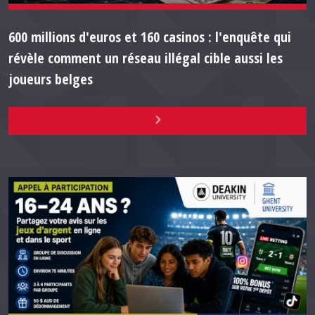
600 millions d'euros et 160 casinos : l'enquête qui
révèle comment un réseau illégal cible aussi les
joueurs belges