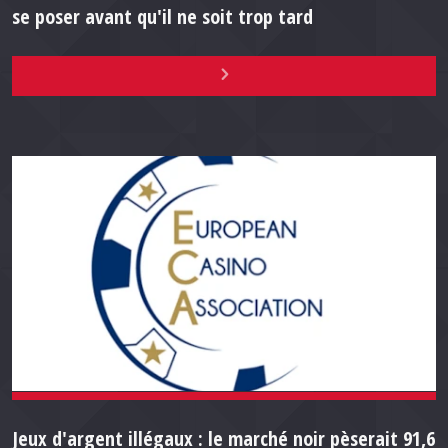
se poser avant qu'il ne soit trop tard
Jeux d'argent illégaux : le marché noir pèserait 91,6