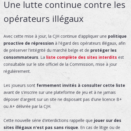
Une lutte continue contre les
opérateurs illégaux
Avec cette mise à jour, la CJH continue d'appliquer une
politique
proactive de répression
à l'égard des opérateurs illégaux, afin
de préserver l'intégrité du marché belge et de
protéger les
consommateurs
. La
liste complète des sites interdits
est
consultable sur le site officiel de la Commission, mise à jour
régulièrement.
Les joueurs sont
fermement invités à consulter cette liste
avant de s'inscrire sur une plateforme de jeu et à ne jamais
déposer d'argent sur un site ne disposant pas d'une licence B+
ou A+ délivrée par la CJH.
Cette nouvelle série d'interdictions rappelle que
jouer sur des
sites illégaux n'est pas sans risque
. En cas de litige ou de