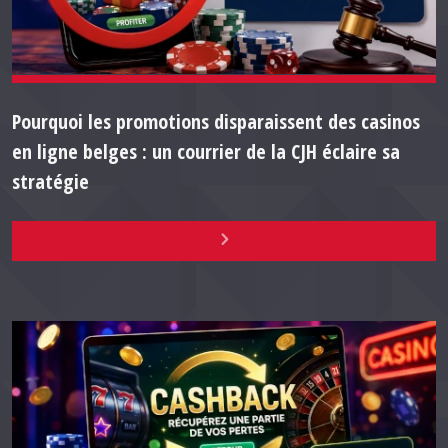
Pourquoi les promotions disparaissent des casinos
en ligne belges : un courrier de la CJH éclaire sa
stratégie