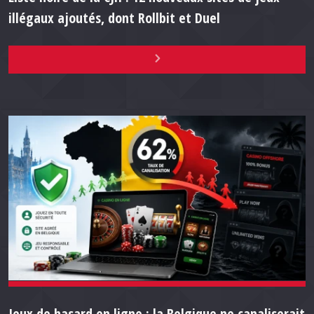
illégaux ajoutés, dont Rollbit et Duel
Jeux de hasard en ligne : la Belgique ne canaliserait