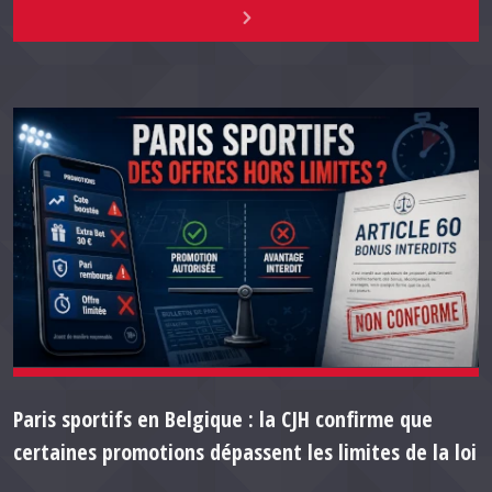
Paris sportifs en Belgique : la CJH confirme que
certaines promotions dépassent les limites de la loi