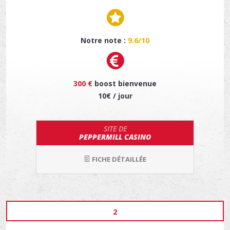
Notre note :
9.6/10
300 €
boost bienvenue
10€ / jour
SITE DE
PEPPERMILL CASINO
FICHE DÉTAILLÉE
2