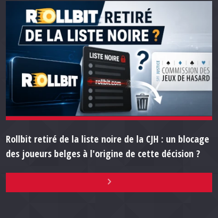
Rollbit retiré de la liste noire de la CJH : un blocage
des joueurs belges à l'origine de cette décision ?