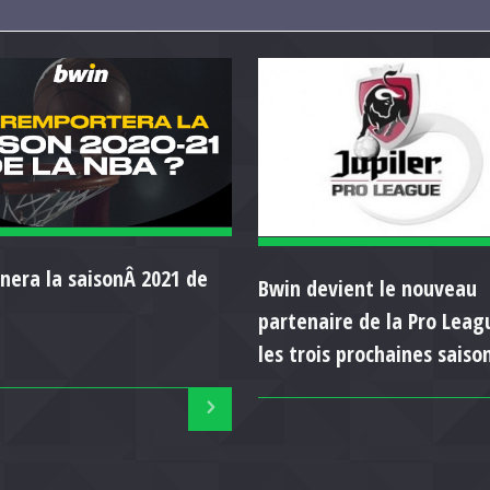
nera la saisonÂ 2021 de
Bwin devient le nouveau
partenaire de la Pro Leag
les trois prochaines saiso