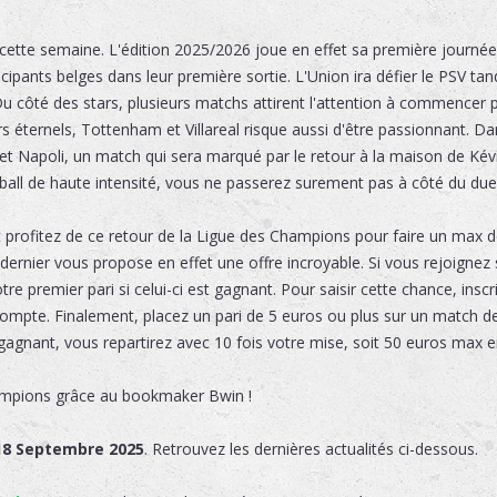
cette semaine. L'édition 2025/2026 joue en effet sa première journ
ipants belges dans leur première sortie. L'Union ira défier le PSV tan
Du côté des stars, plusieurs matchs attirent l'attention à commencer 
rs éternels, Tottenham et Villareal risque aussi d'être passionnant. Da
 et Napoli, un match qui sera marqué par le retour à la maison de Ké
ball de haute intensité, vous ne passerez surement pas à côté du duel e
 profitez de ce retour de la Ligue des Champions pour faire un max
 dernier vous propose en effet une offre incroyable. Si vous rejoignez
e premier pari si celui-ci est gagnant. Pour saisir cette chance, inscr
compte. Finalement, placez un pari de 5 euros ou plus sur un match 
gagnant, vous repartirez avec 10 fois votre mise, soit 50 euros max e
hampions grâce au bookmaker Bwin !
 18 Septembre 2025
. Retrouvez les dernières actualités ci-dessous.