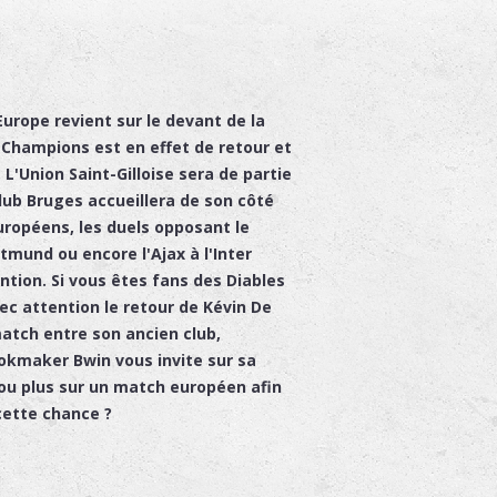
urope revient sur le devant de la
 Champions est en effet de retour et
L'Union Saint-Gilloise sera de partie
Club Bruges accueillera de son côté
ropéens, les duels opposant le
tmund ou encore l'Ajax à l'Inter
ntion. Si vous êtes fans des Diables
c attention le retour de Kévin De
match entre son ancien club,
ookmaker Bwin vous invite sur sa
 ou plus sur un match européen afin
cette chance ?