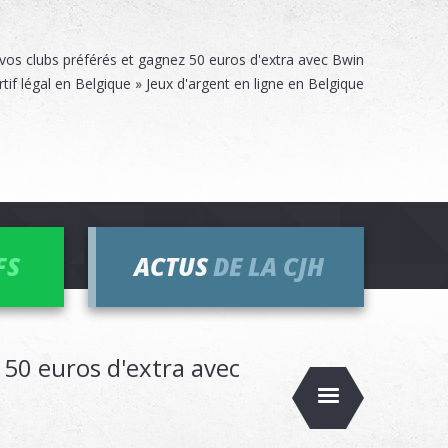
vos clubs préférés et gagnez 50 euros d'extra avec Bwin
rtif légal en Belgique » Jeux d'argent en ligne en Belgique
FS
ACTUS
DE LA CJH
 50 euros d'extra avec