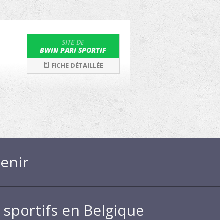
SITE DE
BWIN PARI SPORTIF
FICHE DÉTAILLÉE
enir
s sportifs en Belgique