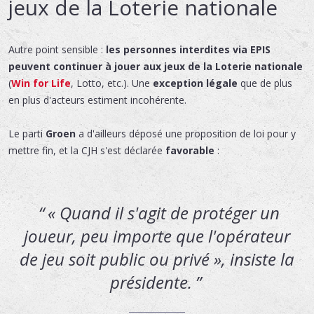
jeux de la Loterie nationale
Autre point sensible :
les personnes interdites via EPIS
peuvent continuer à jouer aux jeux de la Loterie nationale
(
Win for Life
, Lotto, etc.). Une
exception légale
que de plus
en plus d'acteurs estiment incohérente.
Le parti
Groen
a d'ailleurs déposé une proposition de loi pour y
mettre fin, et la CJH s'est déclarée
favorable
:
« Quand il s'agit de protéger un
joueur, peu importe que l'opérateur
de jeu soit public ou privé », insiste la
présidente.