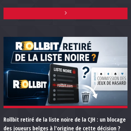
Rollbit retiré de la liste noire de la CJH : un blocage
des joueurs belges à l'origine de cette décision ?