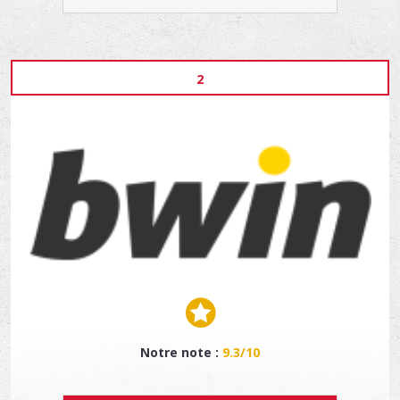
2
Notre note :
9.3/10