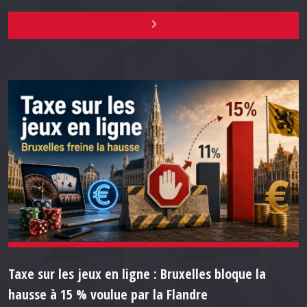
Taxe sur les jeux en ligne : Bruxelles bloque la
hausse à 15 % voulue par la Flandre