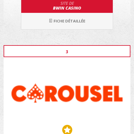
SITE DE
BWIN CASINO
FICHE DÉTAILLÉE
3