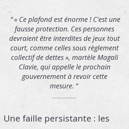
« Ce plafond est énorme ! C'est une
fausse protection. Ces personnes
devraient être interdites de jeux tout
court, comme celles sous règlement
collectif de dettes », martèle Magali
Clavie, qui appelle le prochain
gouvernement à revoir cette
mesure.
Une faille persistante : les