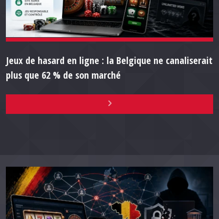
Jeux de hasard en ligne : la Belgique ne canaliserait
plus que 62 % de son marché