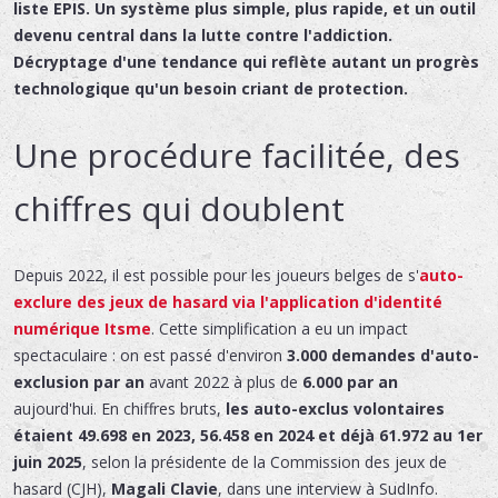
liste EPIS. Un système plus simple, plus rapide, et un outil
devenu central dans la lutte contre l'addiction.
Décryptage d'une tendance qui reflète autant un progrès
technologique qu'un besoin criant de protection.
Une procédure facilitée, des
chiffres qui doublent
Depuis 2022, il est possible pour les joueurs belges de s'
auto-
exclure des jeux de hasard via l'application d'identité
numérique
Itsme
. Cette simplification a eu un impact
spectaculaire : on est passé d'environ
3.000 demandes d'auto-
exclusion par an
avant 2022 à plus de
6.000 par an
aujourd'hui. En chiffres bruts,
les auto-exclus volontaires
étaient 49.698 en 2023, 56.458 en 2024 et déjà 61.972 au 1er
juin 2025
, selon la présidente de la Commission des jeux de
hasard (CJH),
Magali Clavie
, dans une interview à SudInfo.