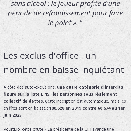
sans alcool : le joueur profite d'une
période de refroidissement pour faire
le point ».
Les exclus d'office : un
nombre en baisse inquiétant
À côté des auto-exclusions,
une autre catégorie d'interdits
figure sur la liste EPIS
:
les personnes sous règlement
collectif de dettes
. Cette inscription est automatique, mais les
chiffres sont en baisse :
100.628 en 2019 contre 60.674 au 1er
juin 2025
.
Pourquoi cette chute ? La présidente de la CJH avance une