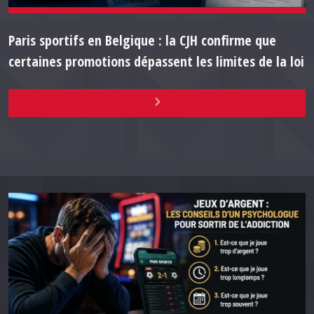
Paris sportifs en Belgique : la CJH confirme que
certaines promotions dépassent les limites de la loi