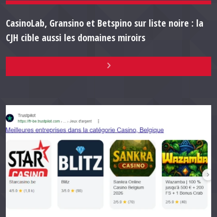
CasinoLab, Gransino et Betspino sur liste noire : la
CJH cible aussi les domaines miroirs