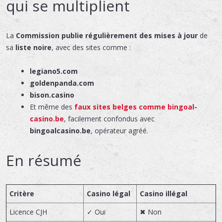
qui se multiplient
La
Commission publie régulièrement des mises à jour
de
sa
liste noire
, avec des sites comme :
legiano5.com
goldenpanda.com
bison.casino
Et même des
faux sites belges comme
bingoal-
casino.be
, facilement confondus avec
bingoalcasino.be
, opérateur agréé.
En résumé
Critère
Casino légal
Casino illégal
Licence CJH
✓ Oui
✖ Non