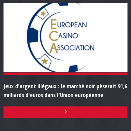
Jeux d'argent illégaux : le marché noir pèserait 91,6
milliards d'euros dans l'Union européenne