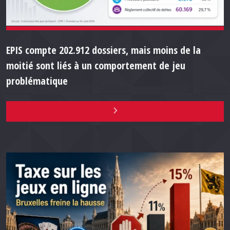
EPIS compte 202.912 dossiers, mais moins de la
moitié sont liés à un comportement de jeu
problématique