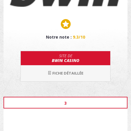
Notre note :
9.3/10
SITE DE
BWIN CASINO
FICHE DÉTAILLÉE
3