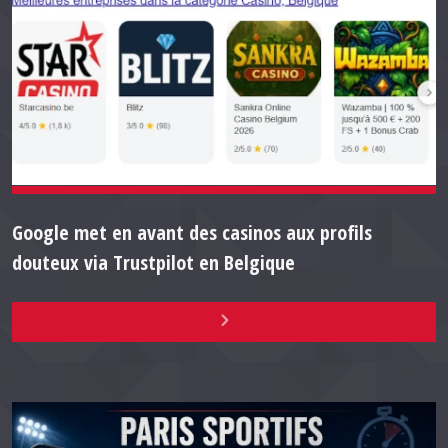
Google met en avant des casinos aux profils
douteux via Trustpilot en Belgique