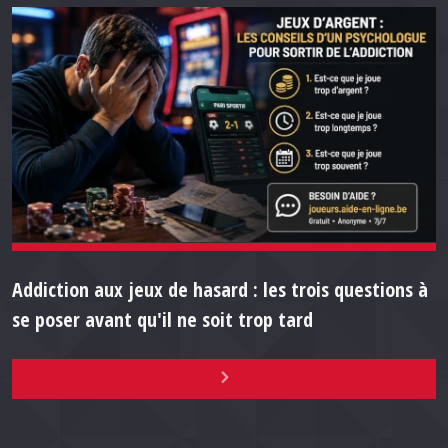
Addiction aux jeux de hasard : les trois questions à
se poser avant qu'il ne soit trop tard