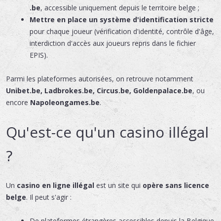
.be
, accessible uniquement depuis le territoire belge ;
Mettre en place un système d'identification stricte
pour chaque joueur (vérification d'identité, contrôle d'âge,
interdiction d'accès aux joueurs repris dans le fichier
EPIS).
Parmi les plateformes autorisées, on retrouve notamment
Unibet.be, Ladbrokes.be, Circus.be, Goldenpalace.be
, ou
encore
Napoleongames.be
.
Qu'est-ce qu'un casino illégal
?
Un
casino en ligne illégal
est un site qui
opère sans licence
belge
. Il peut s'agir :
De plateformes étrangères accessibles depuis la Belgique