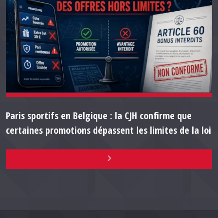
Paris sportifs en Belgique : la CJH confirme que
certaines promotions dépassent les limites de la loi