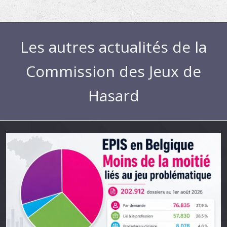
Les autres actualités de la
Commission des Jeux de
Hasard