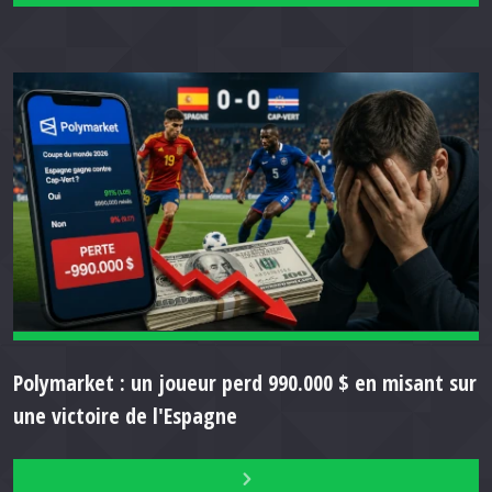
Polymarket : un joueur perd 990.000 $ en misant sur
une victoire de l'Espagne