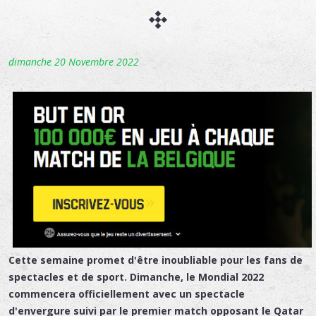
dimanche 20 Novembre 2022
Cette semaine promet d'être inoubliable pour les fans de
spectacles et de sport. Dimanche, le Mondial 2022
commencera officiellement avec un spectacle
d'envergure suivi par le premier match opposant le Qatar