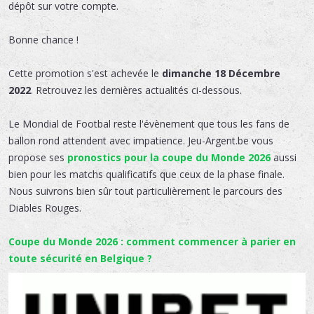
dépôt sur votre compte.
Bonne chance !
Cette promotion s'est achevée le
dimanche 18 Décembre
2022
. Retrouvez les dernières actualités ci-dessous.
Le Mondial de Footbal reste l'évènement que tous les fans de
ballon rond attendent avec impatience. Jeu-Argent.be vous
propose ses
pronostics pour la coupe du Monde 2026
aussi
bien pour les matchs qualificatifs que ceux de la phase finale.
Nous suivrons bien sûr tout particulièrement le parcours des
Diables Rouges.
Coupe du Monde 2026 : comment commencer à parier en
toute sécurité en Belgique ?