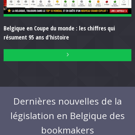
Belgique en Coupe du monde : les chiffres qui
résument 95 ans d'histoire
Dernières nouvelles de la
législation en Belgique des
bookmakers