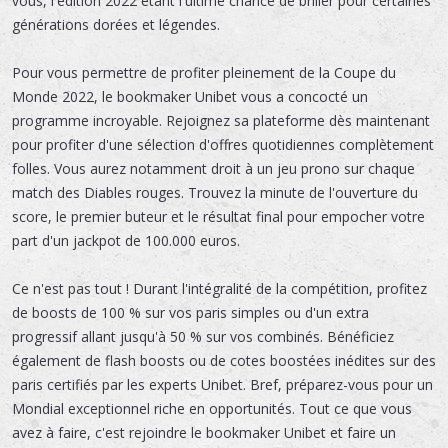
vous, l'édition 2022 étant l'ultime chance de briller pour certaines
générations dorées et légendes.
Pour vous permettre de profiter pleinement de la Coupe du
Monde 2022, le bookmaker Unibet vous a concocté un
programme incroyable. Rejoignez sa plateforme dès maintenant
pour profiter d'une sélection d'offres quotidiennes complètement
folles. Vous aurez notamment droit à un jeu prono sur chaque
match des Diables rouges. Trouvez la minute de l'ouverture du
score, le premier buteur et le résultat final pour empocher votre
part d'un jackpot de 100.000 euros.
Ce n'est pas tout ! Durant l'intégralité de la compétition, profitez
de boosts de 100 % sur vos paris simples ou d'un extra
progressif allant jusqu'à 50 % sur vos combinés. Bénéficiez
également de flash boosts ou de cotes boostées inédites sur des
paris certifiés par les experts Unibet. Bref, préparez-vous pour un
Mondial exceptionnel riche en opportunités. Tout ce que vous
avez à faire, c'est rejoindre le bookmaker Unibet et faire un