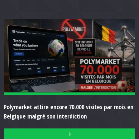
Polymarket attire encore 70.000 visites par mois en
Belgique malgré son interdiction