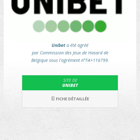
Unibet
a été agréé
par Commission des Jeux de Hasard de
Belgique sous l'agrément n°FA+116799.
SITE DE
UNIBET
FICHE DÉTAILLÉE