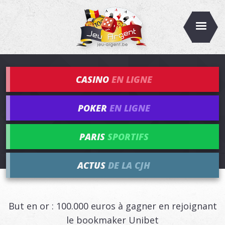
CASINO
EN LIGNE
POKER
EN LIGNE
PARIS
SPORTIFS
ACTUS
DE LA CJH
But en or : 100.000 euros à gagner en rejoignant
le bookmaker Unibet