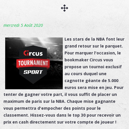
mercredi 5 Août 2020
Les stars de la NBA font leur
grand retour sur le parquet.
Pour marquer l'occasion, le
bookmaker Circus vous
propose un tournoi exclusif
au cours duquel une
cagnotte géante de 5.000
euros sera mise en jeu. Pour
tenter de gagner votre part, il vous suffit de placer un
maximum de paris sur la NBA. Chaque mise gagnante
vous permettra d'empocher des points pour le
classement. Hissez-vous dans le top 30 pour recevoir un
prix en cash directement sur votre compte de joueur !