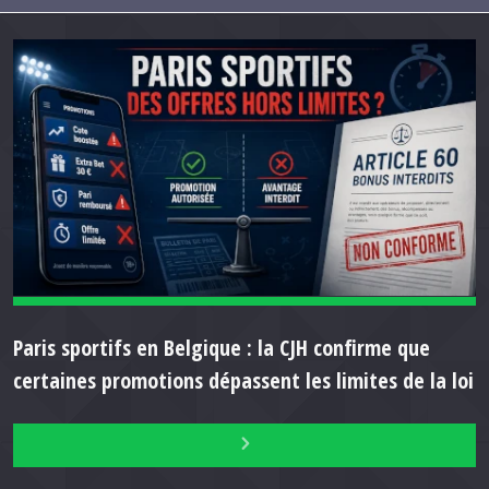
Paris sportifs en Belgique : la CJH confirme que
certaines promotions dépassent les limites de la loi