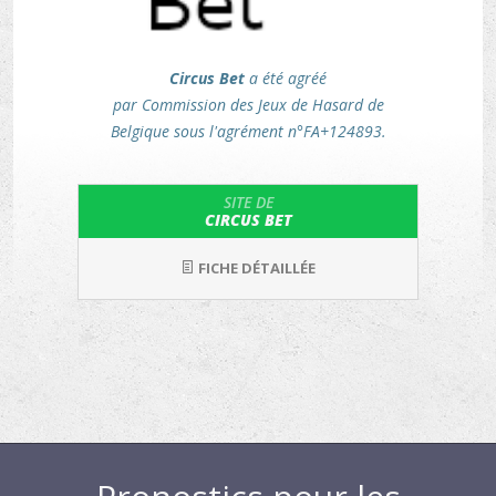
Circus Bet
a été agréé
par Commission des Jeux de Hasard de
Belgique sous l'agrément n°FA+124893.
SITE DE
CIRCUS BET
FICHE DÉTAILLÉE