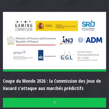
Coupe du Monde 2026 : la Commission des Jeux de
Hasard s'attaque aux marchés prédictifs