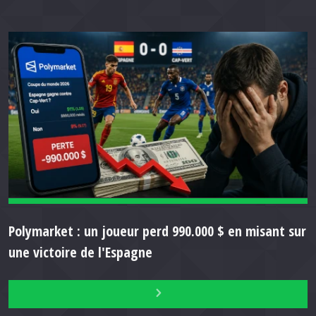
Polymarket : un joueur perd 990.000 $ en misant sur
une victoire de l'Espagne