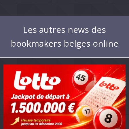
Les autres news des
bookmakers belges online