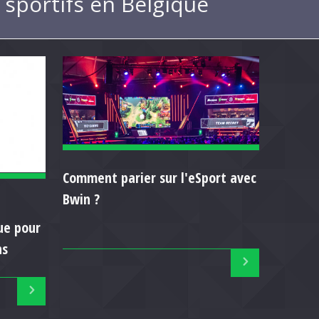
s sportifs en Belgique
Comment parier sur l'eSport avec
Bwin ?
ue pour
ns