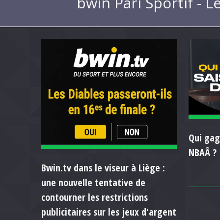
bwin Pari Sportif - L
Qui gag
NBAÂ ?
Bwin.tv dans le viseur à Liège :
une nouvelle tentative de
contourner les restrictions
publicitaires sur les jeux d'argent