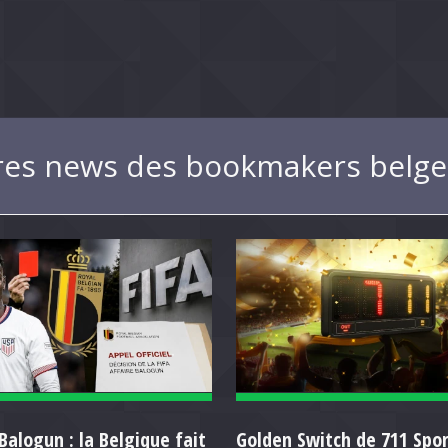
res news des bookmakers belge
Balogun : la Belgique fait
Golden Switch de 711 Spor