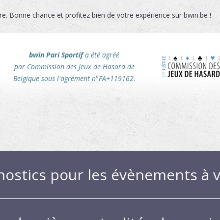
aire. Bonne chance et profitez bien de votre expérience sur bwin.be !
bwin Pari Sportif
a été agréé
par Commission des Jeux de Hasard de
Belgique sous l'agrément n°FA+119162.
nostics pour les évènements à v