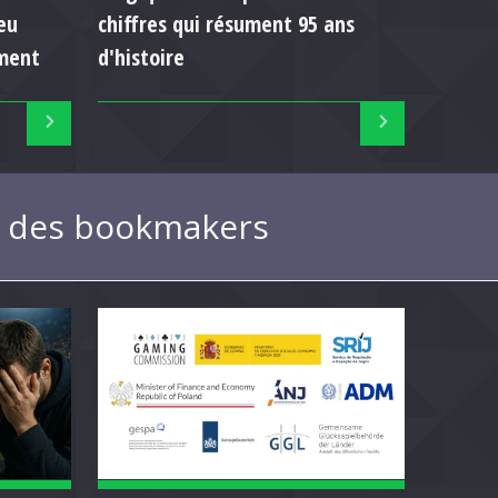
eu
chiffres qui résument 95 ans
ment
d'histoire
ue des bookmakers