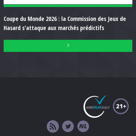
Coupe du Monde 2026 : la Commission des Jeux de
Hasard s'attaque aux marchés prédictifs