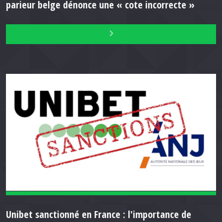
parieur belge dénonce une « cote incorrecte »
Unibet sanctionné en France : l'importance de