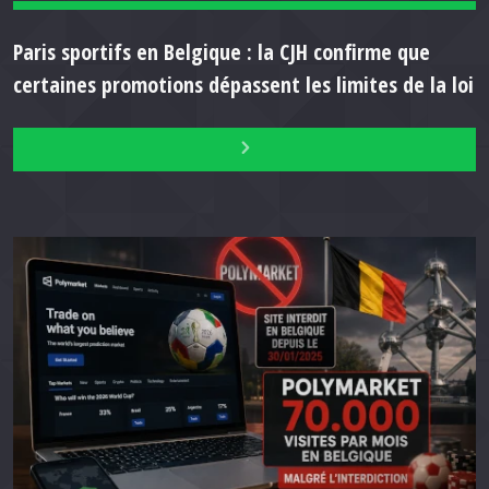
Paris sportifs en Belgique : la CJH confirme que
certaines promotions dépassent les limites de la loi