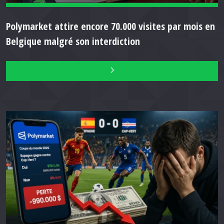
Polymarket attire encore 70.000 visites par mois en
Belgique malgré son interdiction