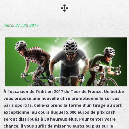
mardi 27 Juin 2017
À l'occasion de l'édition 2017 du Tour de France, Unibet.be
vous propose une nouvelle offre promotionnelle sur vos
paris sportifs. Celle-ci prend la forme d'un tirage au sort
exceptionnel au cours duquel 5.000 euros de prix cash
seront distribués à 50 heureux élus. Pour tenter votre
chance, il vous suffit de miser 10 euros ou plus sur le