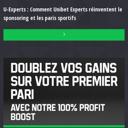
U-Experts : Comment Unibet Experts réinventent le
sponsoring et les paris sportifs