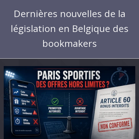
Dernières nouvelles de la
législation en Belgique des
bookmakers