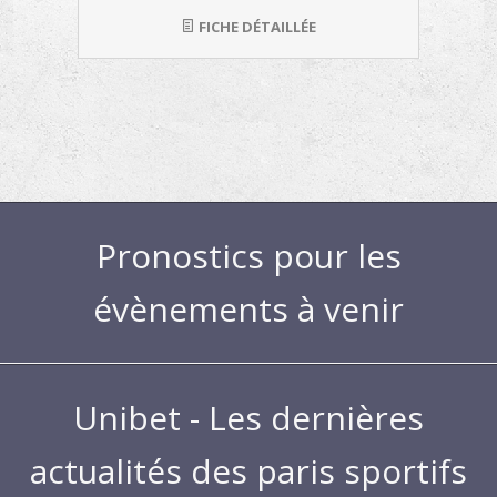
FICHE DÉTAILLÉE
Pronostics pour les
évènements à venir
Unibet - Les dernières
actualités des paris sportifs