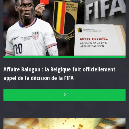
Affaire Balogun : la Belgique fait officiellement
appel de la décision de la FIFA