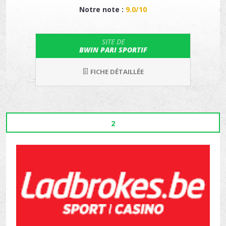
Notre note :
9.0/10
SITE DE
BWIN PARI SPORTIF
FICHE DÉTAILLÉE
2