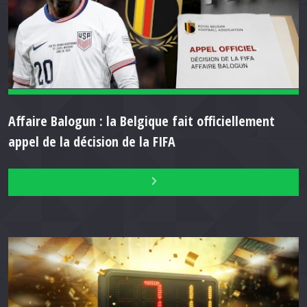
Affaire Balogun : la Belgique fait officiellement
appel de la décision de la FIFA