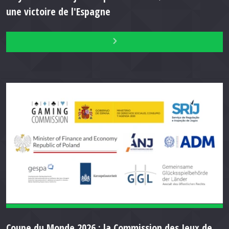
une victoire de l'Espagne
Coupe du Monde 2026 : la Commission des Jeux de