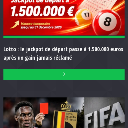
Lotto : le jackpot de départ passe à 1.500.000 euros
après un gain jamais réclamé