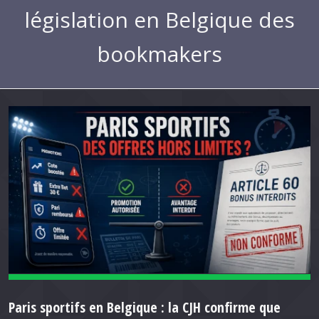
législation en Belgique des
bookmakers
Paris sportifs en Belgique : la CJH confirme que