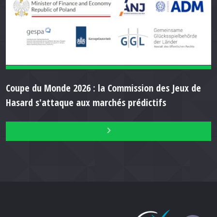
Coupe du Monde 2026 : la Commission des Jeux de
Hasard s'attaque aux marchés prédictifs