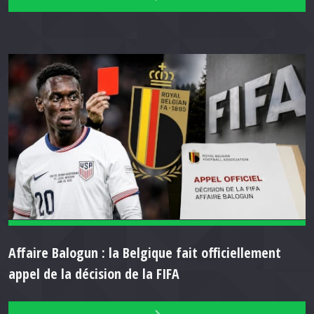
Affaire Balogun : la Belgique fait officiellement
appel de la décision de la FIFA