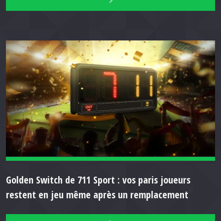
Golden Switch de 711 Sport : vos paris joueurs
restent en jeu même après un remplacement