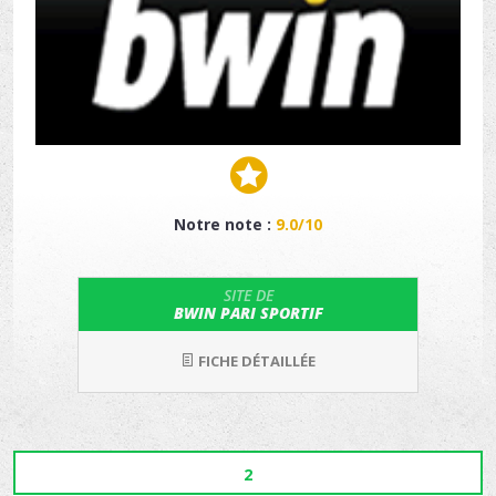
Notre note :
9.0/10
SITE DE
BWIN PARI SPORTIF
FICHE DÉTAILLÉE
2