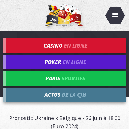
CASINO
EN LIGNE
POKER
EN LIGNE
PARIS
SPORTIFS
ACTUS
DE LA CJH
Pronostic Ukraine x Belgique - 26 juin à 18:00
(Euro 2024)