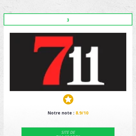
3
Notre note :
8.9/10
SITE DE