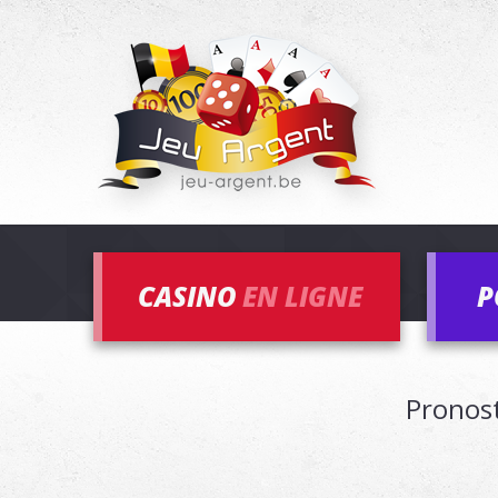
CASINO
EN LIGNE
P
Pronost