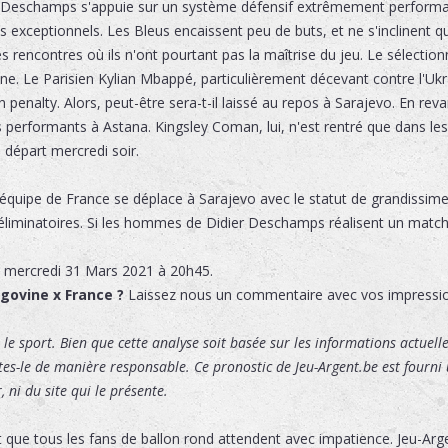
r Deschamps s'appuie sur un système défensif extrêmement performant,
 exceptionnels. Les Bleus encaissent peu de buts, et ne s'inclinent que
rencontres où ils n'ont pourtant pas la maîtrise du jeu. Le sélectionn
ne. Le Parisien Kylian Mbappé, particulièrement décevant contre l'Ukr
nalty. Alors, peut-être sera-t-il laissé au repos à Sarajevo. En re
rformants à Astana. Kingsley Coman, lui, n'est rentré que dans les 
 départ mercredi soir.
'équipe de France se déplace à Sarajevo avec le statut de grandissime 
éliminatoires. Si les hommes de Didier Deschamps réalisent un match 
e
mercredi 31 Mars 2021 à 20h45.
govine x France ?
Laissez nous un commentaire avec vos impressi
le sport. Bien que cette analyse soit basée sur les informations actuelles
ites-le de manière responsable. Ce pronostic de Jeu-Argent.be est fourni u
 ni du site qui le présente.
 que tous les fans de ballon rond attendent avec impatience. Jeu-Ar