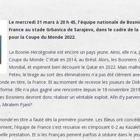
Le mercredi 31 mars à 20 h 45, l'équipe nationale de Bosni
France au stade Grbavica de Sarajevo, dans le cadre de la
pour la Coupe du Monde 2022.
La Bosnie-Herzégovine est encore un pays jeune. Ainsi, elle n'a, p
Coupe du Monde. C'était en 2014, au Brésil. Alors, les Bosniens o
Mondial, et espèrent bien découvrir le Qatar en 2022. Mais ma
Petev, le tirage au sort des éliminatoires n'a pas été clément avec 
nde en titre, la France. Et au moment de recevoir les joueurs de Did
orme. Elle n'a plus gagné une rencontre depuis le 18 novembre 2019, 
les Bosniens devront donc réaliser un véritable exploit. Afin d'y parven
, Miralem Pjani?.
onde en titre a fauté dès la première journée. Les Bleus ont concédé
ement, l'équipe de France s'est ressaisie en s'imposant 0-2 au Kaza
e prestation. Et si les Français peinent parfois à séduire dans le je