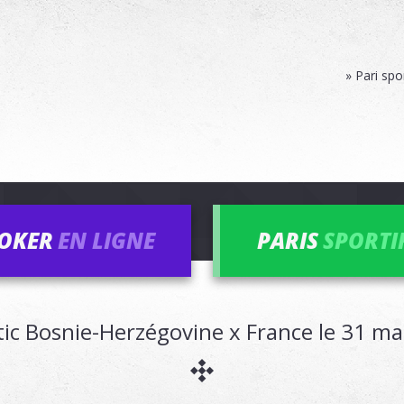
» Pari spo
OKER
EN LIGNE
PARIS
SPORTI
ic Bosnie-Herzégovine x France le 31 m