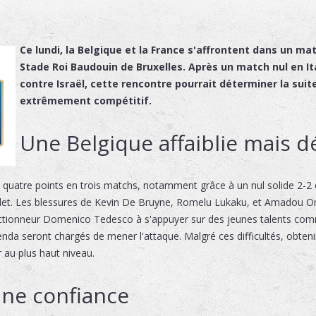
Ce lundi, la Belgique et la France s'affrontent dans un ma
Stade Roi Baudouin de Bruxelles. Après un match nul en Ita
contre Israël, cette rencontre pourrait déterminer la su
extrêmement compétitif.
Une Belgique affaiblie mais 
quatre points en trois matchs, notamment grâce à un nul solide 2-2 en
let. Les blessures de Kevin De Bruyne, Romelu Lukaku, et Amadou On
ectionneur Domenico Tedesco à s'appuyer sur des jeunes talents co
da seront chargés de mener l'attaque. Malgré ces difficultés, obtenir
r au plus haut niveau.
ine confiance