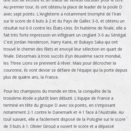
Au premier tour, ils ont obtenu la place de leader de la poule D
avec sept points. L'Angleterre a notamment triomphé de l'Iran
sur le score de 6 buts à 2 et du Pays de Galles 3-0, et obtenu un
résultat nul 0-0 contre les États-Unis. En huitième de finale, elle a
fait très forte impression en infligeant un cinglant 3-0 au Sénégal.
C'est Jordan Henderson, Harry Kane, et Bukayo Saka qui ont
trouvé le chemin des filets et envoyé leur sélection en quart de
finale. Désormais à trois succès d'un deuxième sacre mondial,
les Three Lions se prennent à rêver. Mais pour décrocher la
couronne, ils vont devoir se défaire de l'équipe qui la porte depuis
plus de quatre ans, la France.
Pour les champions du monde en titre, la conquête de la
troisième étoile a plutôt bien débuté. L'équipe de France a
terminé en tête du groupe D avec six points, en s'imposant
notamment 2-1 contre le Danemark et 4-1 face à l'Australie. Au
tour suivant, elle a facilement disposé de la Pologne sur le score
de 3 buts à 1. Olivier Giroud a ouvert le score et a dépassé