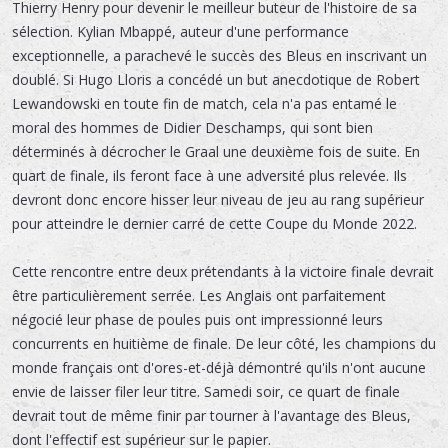
Thierry Henry pour devenir le meilleur buteur de l'histoire de sa
sélection. Kylian Mbappé, auteur d'une performance
exceptionnelle, a parachevé le succès des Bleus en inscrivant un
doublé. Si Hugo Lloris a concédé un but anecdotique de Robert
Lewandowski en toute fin de match, cela n'a pas entamé le
moral des hommes de Didier Deschamps, qui sont bien
déterminés à décrocher le Graal une deuxième fois de suite. En
quart de finale, ils feront face à une adversité plus relevée. Ils
devront donc encore hisser leur niveau de jeu au rang supérieur
pour atteindre le dernier carré de cette Coupe du Monde 2022.
Cette rencontre entre deux prétendants à la victoire finale devrait
être particulièrement serrée. Les Anglais ont parfaitement
négocié leur phase de poules puis ont impressionné leurs
concurrents en huitième de finale. De leur côté, les champions du
monde français ont d'ores-et-déjà démontré qu'ils n'ont aucune
envie de laisser filer leur titre. Samedi soir, ce quart de finale
devrait tout de même finir par tourner à l'avantage des Bleus,
dont l'effectif est supérieur sur le papier.