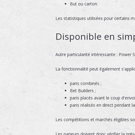
But ou carton.
Les statistiques utilisées pour certains
Disponible en simp
Autre particularité intéressante : Power 
La fonctionnalité peut également s'appli
paris combinés ;
Bet Builders ;
paris placés avant le coup d'envoi
paris réalisés en direct pendant l
Les compétitions et marchés éligibles so
Les parieurs doivent donc vérifier la prés