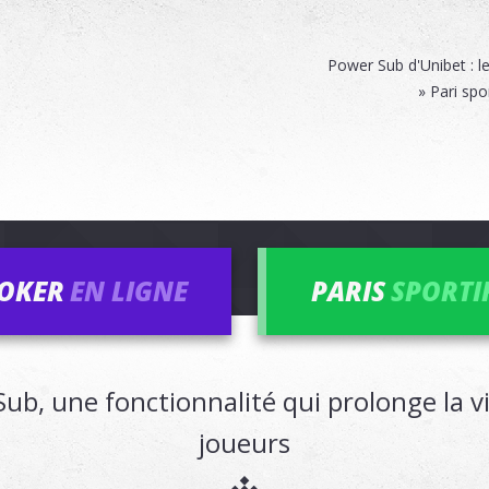
Power Sub d'Unibet : 
» Pari spo
OKER
EN LIGNE
PARIS
SPORTI
ub, une fonctionnalité qui prolonge la vie
joueurs