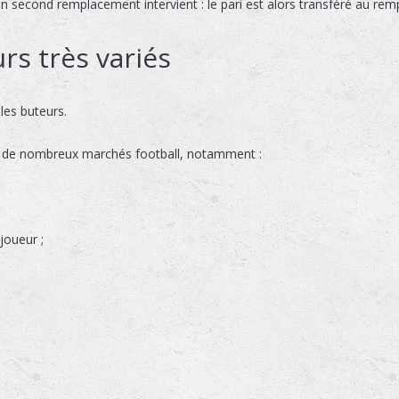
second remplacement intervient : le pari est alors transféré au remp
rs très variés
les buteurs.
ur de nombreux marchés football, notamment :
joueur ;