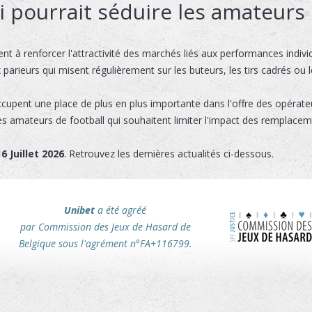
 pourrait séduire les amateurs 
t à renforcer l'attractivité des marchés liés aux performances individ
arieurs qui misent régulièrement sur les buteurs, les tirs cadrés ou l
cupent une place de plus en plus importante dans l'offre des opérate
es amateurs de football qui souhaitent limiter l'impact des remplacem
16 Juillet 2026
. Retrouvez les dernières actualités ci-dessous.
Unibet
a été agréé
par Commission des Jeux de Hasard de
Belgique sous l'agrément n°FA+116799.