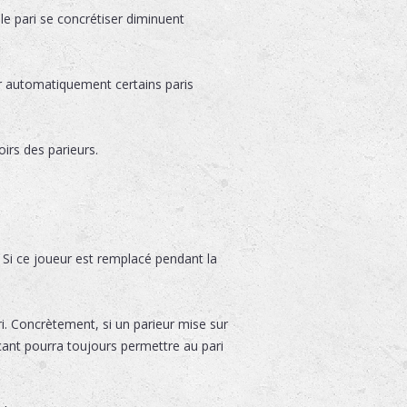
e pari se concrétiser diminuent
er automatiquement certains paris
irs des parieurs.
. Si ce joueur est remplacé pendant la
i. Concrètement, si un parieur mise sur
açant pourra toujours permettre au pari