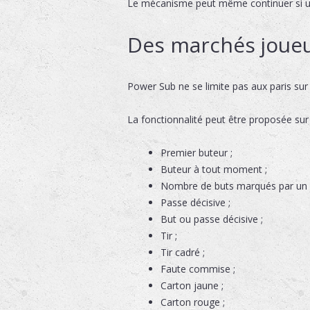
Le mécanisme peut même continuer si un 
Des marchés joueu
Power Sub ne se limite pas aux paris sur 
La fonctionnalité peut être proposée s
Premier buteur ;
Buteur à tout moment ;
Nombre de buts marqués par un 
Passe décisive ;
But ou passe décisive ;
Tir ;
Tir cadré ;
Faute commise ;
Carton jaune ;
Carton rouge ;