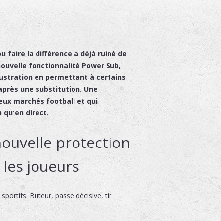
 faire la différence a déjà ruiné de
nouvelle fonctionnalité Power Sub,
ustration en permettant à certains
 après une substitution. Une
eux marchés football et qui
 qu'en direct.
ouvelle protection
 les joueurs
portifs. Buteur, passe décisive, tir