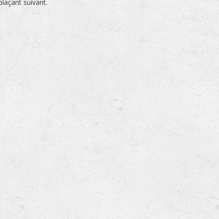
laçant suivant.