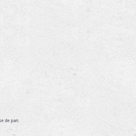
e de pari.