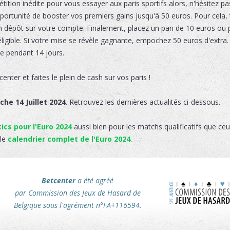
tition inédite pour vous essayer aux paris sportifs alors, n'hésitez p
'opportunité de booster vos premiers gains jusqu'à 50 euros. Pour cela,
n dépôt sur votre compte. Finalement, placez un pari de 10 euros ou p
ligible. Si votre mise se révèle gagnante, empochez 50 euros d'extra. 
ide pendant 14 jours.
nter et faites le plein de cash sur vos paris !
he 14 Juillet 2024
. Retrouvez les dernières actualités ci-dessous.
ics pour l'Euro 2024
aussi bien pour les matchs qualificatifs que ceu
 le
calendrier complet de l'Euro 2024
.
Betcenter
a été agréé
par Commission des Jeux de Hasard de
Belgique sous l'agrément n°FA+116594.