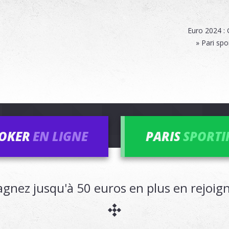
Euro 2024 : 
» Pari spo
OKER
EN LIGNE
PARIS
SPORTI
agnez jusqu'à 50 euros en plus en rejoig