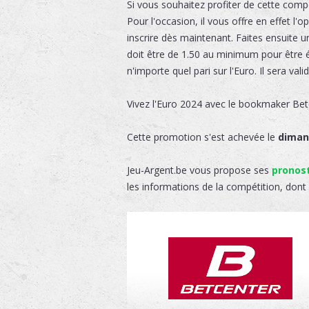
Si vous souhaitez profiter de cette compé
Pour l'occasion, il vous offre en effet l
inscrire dès maintenant. Faites ensuite u
doit être de 1.50 au minimum pour être é
n'importe quel pari sur l'Euro. Il sera val
Vivez l'Euro 2024 avec le bookmaker Betce
Cette promotion s'est achevée le
dimanc
Jeu-Argent.be vous propose ses
pronost
les informations de la compétition, dont