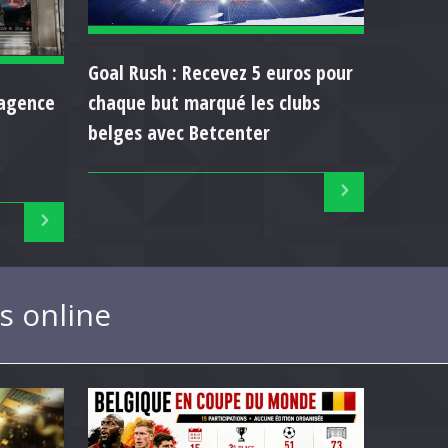
Goal Rush : Recevez 5 euros pour
chaque but marqué les clubs
'agence
belges avec Betcenter
s online