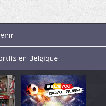
enir
ortifs en Belgique