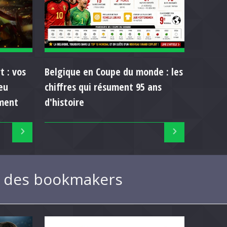
t : vos
Belgique en Coupe du monde : les
eu
chiffres qui résument 95 ans
ment
d'histoire
ue des bookmakers