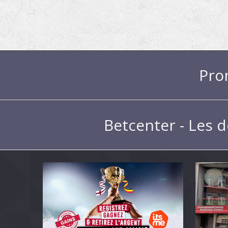
Pro
Betcenter - Les d