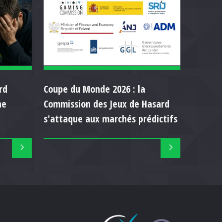
rd
Coupe du Monde 2026 : la
ne
Commission des Jeux de Hasard
s'attaque aux marchés prédictifs