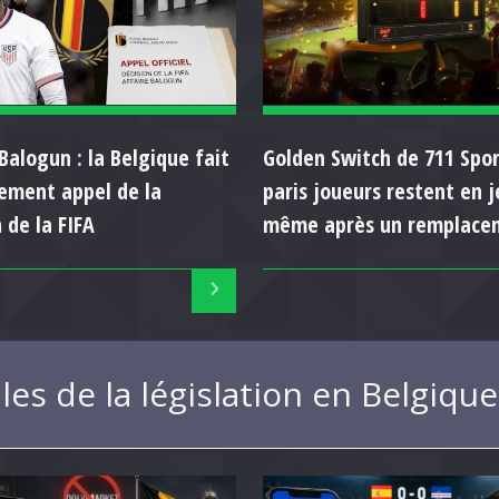
Balogun : la Belgique fait
Golden Switch de 711 Spor
llement appel de la
paris joueurs restent en j
 de la FIFA
même après un remplace
les de la législation en Belgiq