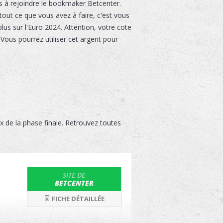
as à rejoindre le bookmaker Betcenter.
 tout ce que vous avez à faire, c'est vous
lus sur l'Euro 2024. Attention, votre cote
Vous pourrez utiliser cet argent pour
x de la phase finale. Retrouvez toutes
SITE DE
BETCENTER
FICHE DÉTAILLÉE