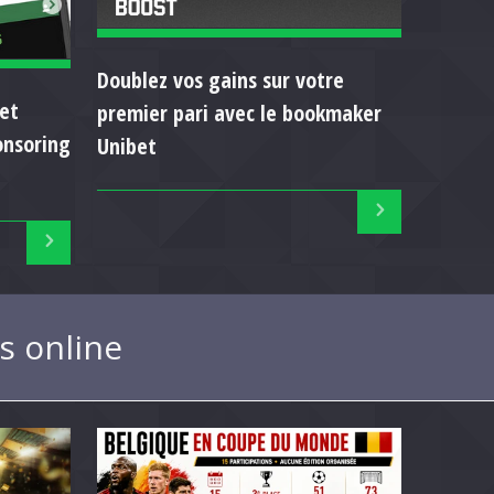
Doublez vos gains sur votre
et
premier pari avec le bookmaker
onsoring
Unibet
s online