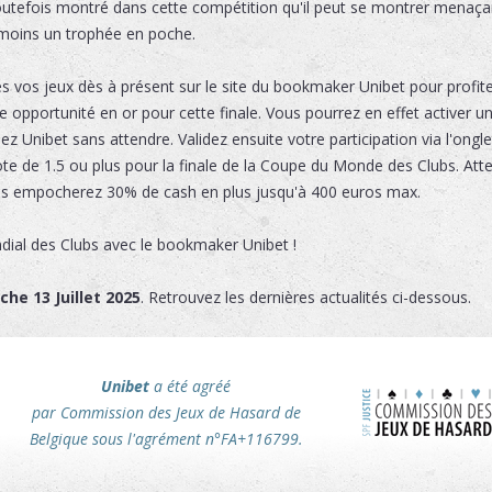
a toutefois montré dans cette compétition qu'il peut se montrer menaçant
 moins un trophée en poche.
s vos jeux dès à présent sur le site du bookmaker Unibet pour profiter
 opportunité en or pour cette finale. Vous pourrez en effet activer u
ignez Unibet sans attendre. Validez ensuite votre participation via l'o
ote de 1.5 ou plus pour la finale de la Coupe du Monde des Clubs. Atte
ous empocherez 30% de cash en plus jusqu'à 400 euros max.
ndial des Clubs avec le bookmaker Unibet !
he 13 Juillet 2025
. Retrouvez les dernières actualités ci-dessous.
Unibet
a été agréé
par Commission des Jeux de Hasard de
Belgique sous l'agrément n°FA+116799.