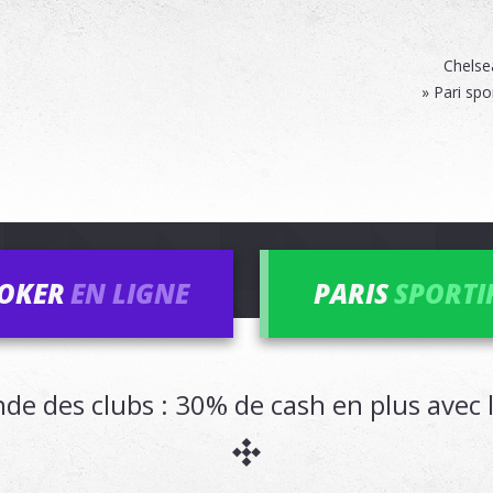
Chelse
» Pari spo
OKER
EN LIGNE
PARIS
SPORTI
de des clubs : 30% de cash en plus avec