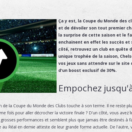
Ça y est, la Coupe du Monde des cl
et de dévoiler son tout premier c
la surprise de cette saison et le fa
enchainent en effet les succès et 
côté, retrouvez un club en quête 
unique trophée de la saison, Chels
vos jeux sans attendre sur le site
d'un boost exclusif de 30%.
Empochez jusqu'à
on de la Coupe du Monde des Clubs touche à son terme. Il ne reste plu
me fois pour aller décrocher la victoire finale ? D'un côté, vous avez l
s grosses performances et semblent plus que jamais être destinés à fa
 au Réal en demie atteste de leur grande forme actuelle. De l'autre,