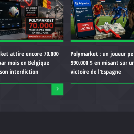
ket attire encore 70.000
Polymarket : un joueur pe
 par mois en Belgique
990.000 $ en misant sur u
son interdiction
victoire de l'Espagne