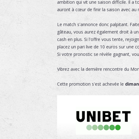
ambition qui vit une saison difficile. Il 
auront à cœur de finir la saison avec au
Le match s'annonce donc palpitant. Faite
gâteau, vous aurez également droit à une
cash en plus. Si l'offre vous tente, rejo
placez un pari live de 10 euros sur une c
Si votre pronostic se révèle gagnant, v
Vibrez avec la dernière rencontre du Mo
Cette promotion s'est achevée le
dimanc