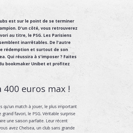
ubs est sur le point de se terminer
hampion. D'un côté, vous retrouverez
vori au titre, le PSG. Les Parisiens
semblent inarrêtables. De l'autre
de rédemption et surtout de son
ea. Qui réussira à s'imposer ? Faites
 du bookmaker Unibet et profitez
 400 euros max !
s qu'un match à jouer, le plus important
e grand favori, le PSG. Véritable surprise
ire une saison parfaite. Leur récent
 vous avez Chelsea, un club sans grande