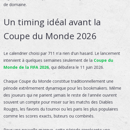
de domaine.
Un timing idéal avant la
Coupe du Monde 2026
Le calendrier choisi par 711 n'a rien d'un hasard. Le lancement
intervient à quelques semaines seulement de la
Coupe du
Monde de la FIFA 2026
, qui débutera le 11 juin 2026.
Chaque Coupe du Monde constitue traditionnellement une
période extrêmement dynamique pour les bookmakers. Même
des joueurs qui ne parient jamais le reste de l'année ouvrent
souvent un compte pour miser sur les matchs des Diables
Rouges, les favoris du tournoi ou les paris les plus populaires
comme les scores exacts, buteurs ou combinés.
Pour une nouvelle marque, cette période représente une