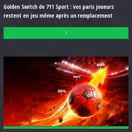
Golden Switch de 711 Sport : vos paris joueurs
restent en jeu même après un remplacement