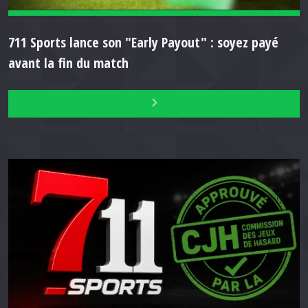
711 Sports lance son "Early Payout" : soyez payé
avant la fin du match