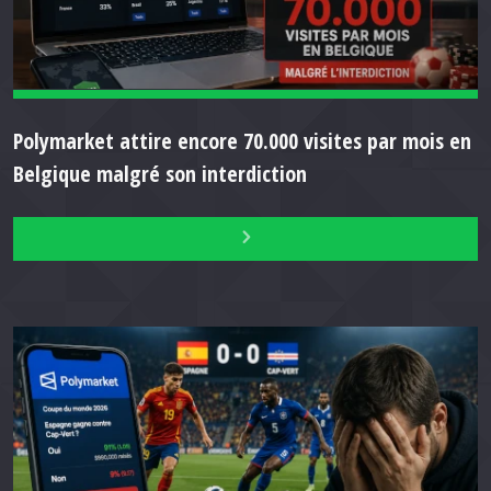
Polymarket attire encore 70.000 visites par mois en
Belgique malgré son interdiction