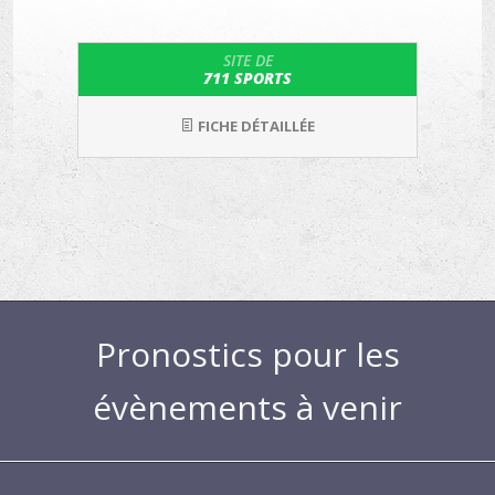
SITE DE
711 SPORTS
FICHE DÉTAILLÉE
Pronostics pour les
évènements à venir