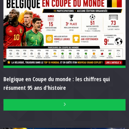
Belgique en Coupe du monde : les chiffres qui
résument 95 ans d'histoire