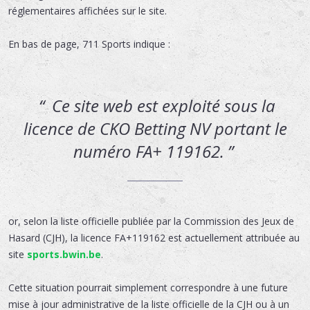
réglementaires affichées sur le site.
En bas de page, 711 Sports indique :
Ce site web est exploité sous la
licence de CKO Betting NV portant le
numéro FA+ 119162.
or, selon la liste officielle publiée par la Commission des Jeux de
Hasard (CJH), la licence FA+119162 est actuellement attribuée au
site
sports.bwin.be
.
Cette situation pourrait simplement correspondre à une future
mise à jour administrative de la liste officielle de la CJH ou à un