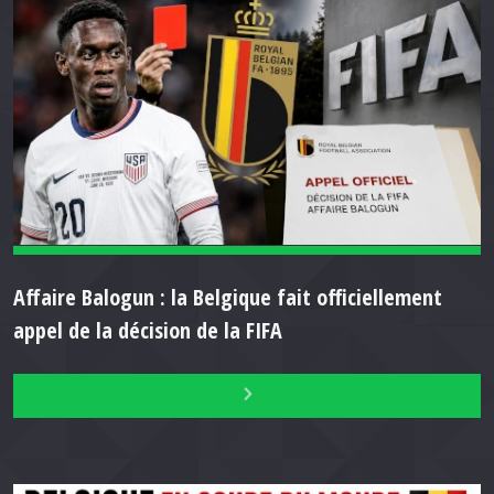
Affaire Balogun : la Belgique fait officiellement
appel de la décision de la FIFA