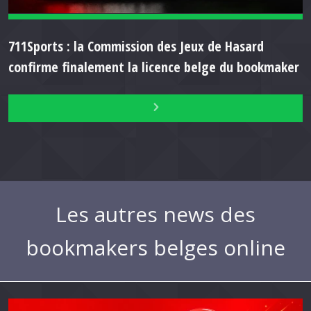
711Sports : la Commission des Jeux de Hasard
confirme finalement la licence belge du bookmaker
Les autres news des
bookmakers belges online