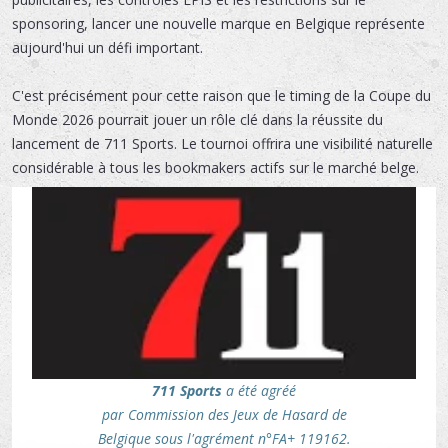
sponsoring, lancer une nouvelle marque en Belgique représente
aujourd'hui un défi important.
C'est précisément pour cette raison que le timing de la Coupe du
Monde 2026 pourrait jouer un rôle clé dans la réussite du
lancement de 711 Sports. Le tournoi offrira une visibilité naturelle
considérable à tous les bookmakers actifs sur le marché belge.
711 Sports
a été agréé
par Commission des Jeux de Hasard de
Belgique sous l'agrément n°FA+ 119162.