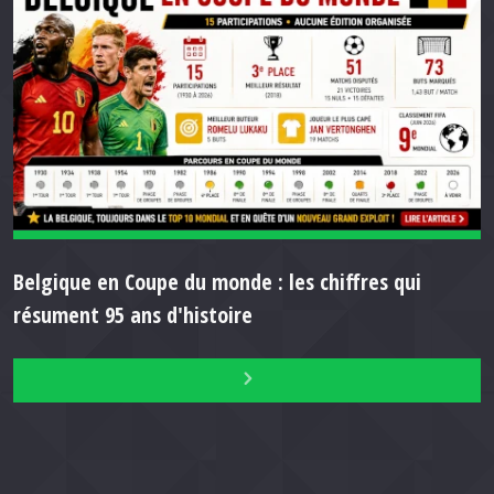
Belgique en Coupe du monde : les chiffres qui
résument 95 ans d'histoire