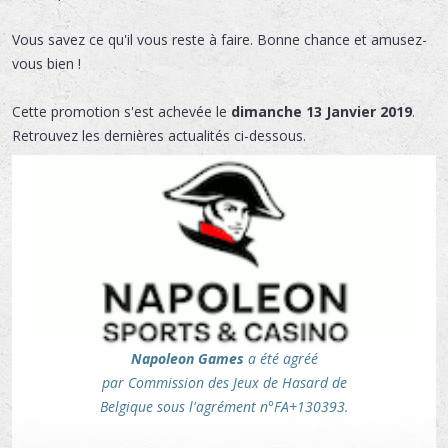
Vous savez ce qu'il vous reste à faire. Bonne chance et amusez-
vous bien !
Cette promotion s'est achevée le
dimanche 13 Janvier 2019
.
Retrouvez les dernières actualités ci-dessous.
Napoleon Games
a été agréé
par Commission des Jeux de Hasard de
Belgique sous l'agrément n°FA+130393.