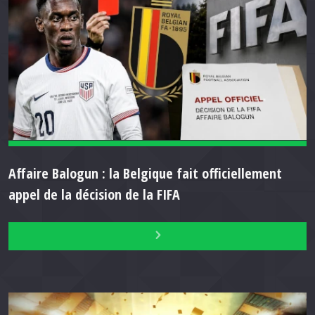
Affaire Balogun : la Belgique fait officiellement
appel de la décision de la FIFA