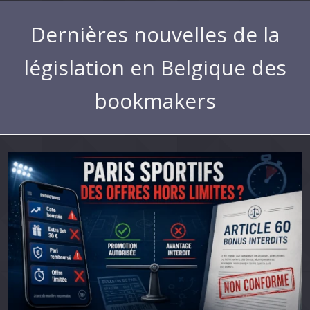
Dernières nouvelles de la
législation en Belgique des
bookmakers