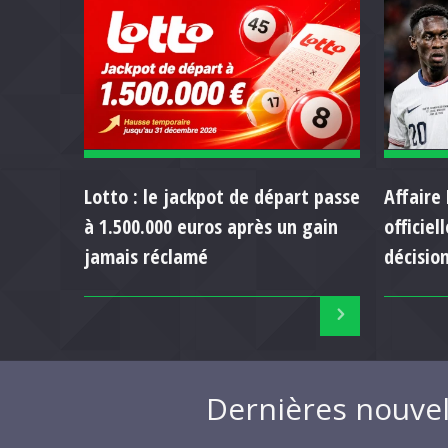
Lotto : le jackpot de départ passe
Affaire 
à 1.500.000 euros après un gain
officie
jamais réclamé
décision
Dernières nouvel