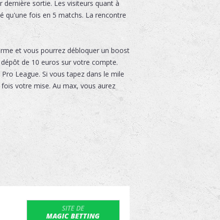
 dernière sortie. Les visiteurs quant à
né qu'une fois en 5 matchs. La rencontre
orme et vous pourrez débloquer un boost
un dépôt de 10 euros sur votre compte.
 Pro League. Si vous tapez dans le mile
 fois votre mise. Au max, vous aurez
SITE DE
MAGIC BETTING