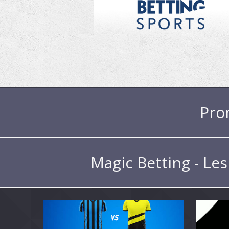
Pro
Magic Betting - Les