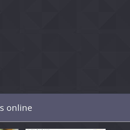
s online