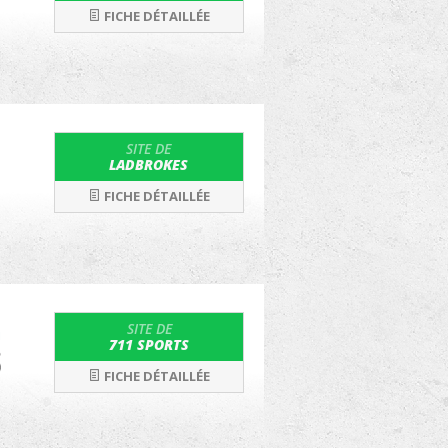
FICHE DÉTAILLÉE
SITE DE
LADBROKES
FICHE DÉTAILLÉE
SITE DE
711 SPORTS
FICHE DÉTAILLÉE