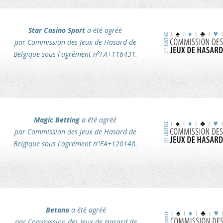
Star Casino Sport
a été agréé
par Commission des Jeux de Hasard de
Belgique sous l'agrément n°FA+116431.
Magic Betting
a été agréé
par Commission des Jeux de Hasard de
Belgique sous l'agrément n°FA+120148.
Betano
a été agréé
par Commission des Jeux de Hasard de