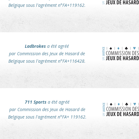
Belgique sous l'agrément n°FA+119162.
Ladbrokes
a été agréé
par Commission des Jeux de Hasard de
Belgique sous l'agrément n°FA+116428.
711 Sports
a été agréé
par Commission des Jeux de Hasard de
Belgique sous l'agrément n°FA+ 119162.