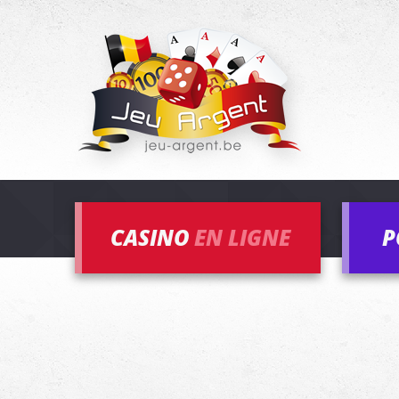
CASINO
EN LIGNE
P