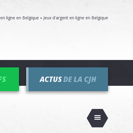
i en ligne en Belgique » Jeux d'argent en ligne en Belgique
FS
ACTUS
DE LA CJH