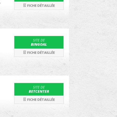
FICHE DÉTAILLÉE
SITE DE
BINGOAL
FICHE DÉTAILLÉE
SITE DE
BETCENTER
FICHE DÉTAILLÉE