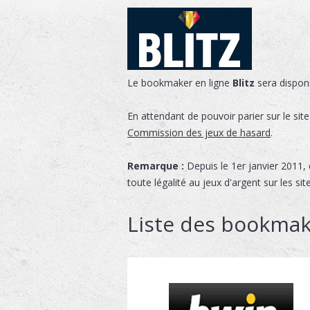
Le bookmaker en ligne
Blitz
sera disponi
En attendant de pouvoir parier sur le sit
Commission des jeux de hasard
.
Remarque :
Depuis le 1er janvier 2011, 
toute légalité au jeux d'argent sur les sit
Liste des bookmake