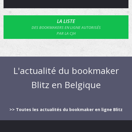
LA LISTE
DES BOOKMAKERS EN LIGNE AUTORISÉS
PAR LA CJH
L'actualité du bookmaker
Blitz en Belgique
>> Toutes les actualités du bookmaker en ligne Blitz