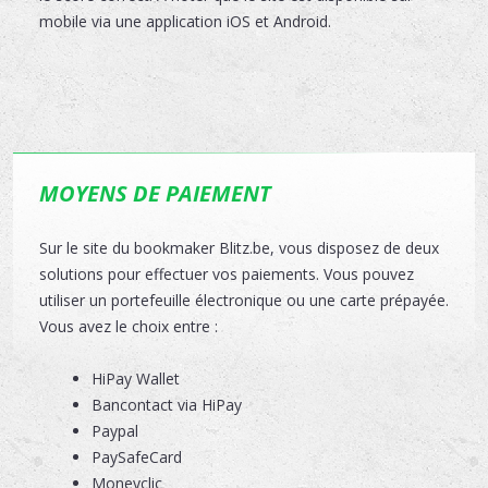
mobile via une application iOS et Android.
MOYENS DE PAIEMENT
Sur le site du bookmaker Blitz.be, vous disposez de deux
solutions pour effectuer vos paiements. Vous pouvez
utiliser un portefeuille électronique ou une carte prépayée.
Vous avez le choix entre :
HiPay Wallet
Bancontact via HiPay
Paypal
PaySafeCard
Moneyclic