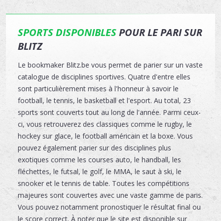
SPORTS DISPONIBLES
POUR LE PARI SUR
BLITZ
Le bookmaker Blitz.be vous permet de parier sur un vaste
catalogue de disciplines sportives. Quatre d'entre elles
sont particulièrement mises à l'honneur à savoir le
football, le tennis, le basketball et l'esport. Au total, 23
sports sont couverts tout au long de l'année. Parmi ceux-
ci, vous retrouverez des classiques comme le rugby, le
hockey sur glace, le football américain et la boxe. Vous
pouvez également parier sur des disciplines plus
exotiques comme les courses auto, le handball, les
fléchettes, le futsal, le golf, le MMA, le saut à ski, le
snooker et le tennis de table. Toutes les compétitions
majeures sont couvertes avec une vaste gamme de paris.
Vous pouvez notamment pronostiquer le résultat final ou
le score correct. À noter que le site est disponible sur