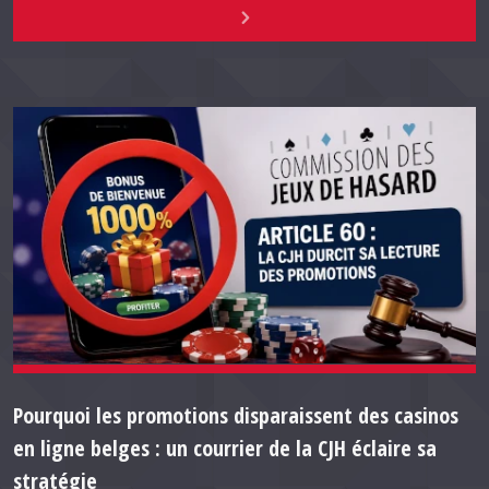
Pourquoi les promotions disparaissent des casinos
en ligne belges : un courrier de la CJH éclaire sa
stratégie