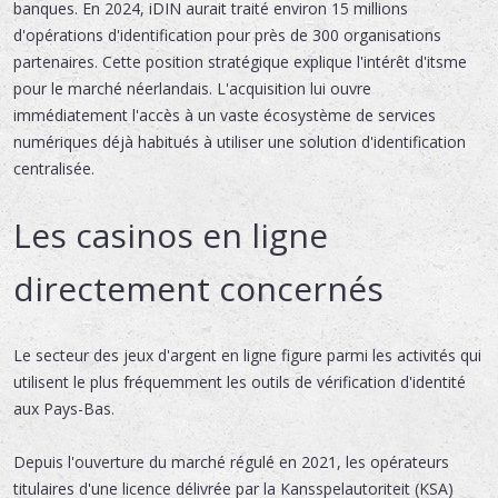
banques. En 2024, iDIN aurait traité environ 15 millions
d'opérations d'identification pour près de 300 organisations
partenaires. Cette position stratégique explique l'intérêt d'itsme
pour le marché néerlandais. L'acquisition lui ouvre
immédiatement l'accès à un vaste écosystème de services
numériques déjà habitués à utiliser une solution d'identification
centralisée.
Les casinos en ligne
directement concernés
Le secteur des jeux d'argent en ligne figure parmi les activités qui
utilisent le plus fréquemment les outils de vérification d'identité
aux Pays-Bas.
Depuis l'ouverture du marché régulé en 2021, les opérateurs
titulaires d'une licence délivrée par la Kansspelautoriteit (KSA)