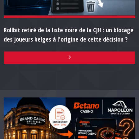
Rollbit retiré de la liste noire de la CJH : un blocage
des joueurs belges à l'origine de cette décision ?