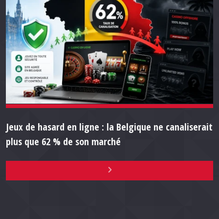
Jeux de hasard en ligne : la Belgique ne canaliserait
plus que 62 % de son marché