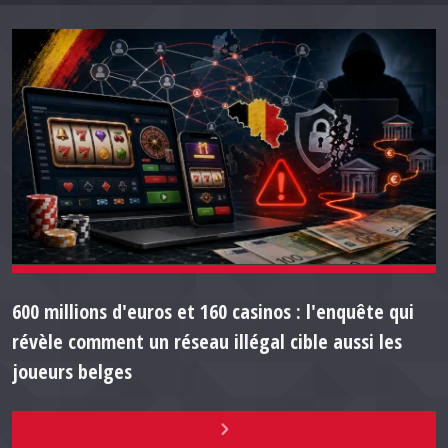
600 millions d'euros et 160 casinos : l'enquête qui
révèle comment un réseau illégal cible aussi les
joueurs belges