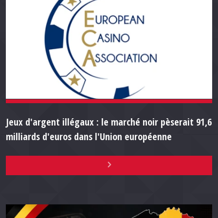
Jeux d'argent illégaux : le marché noir pèserait 91,6
milliards d'euros dans l'Union européenne