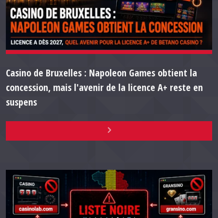
Casino de Bruxelles : Napoleon Games obtient la
concession, mais l'avenir de la licence A+ reste en
suspens