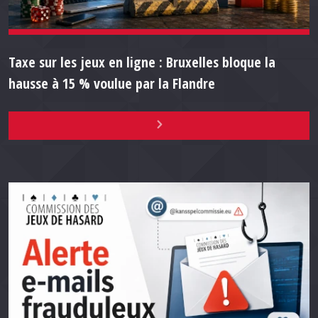
Taxe sur les jeux en ligne : Bruxelles bloque la
hausse à 15 % voulue par la Flandre