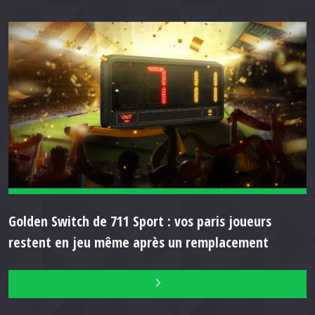
Golden Switch de 711 Sport : vos paris joueurs
restent en jeu même après un remplacement