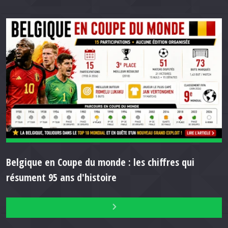
Belgique en Coupe du monde : les chiffres qui
résument 95 ans d'histoire