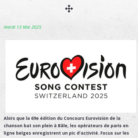
mardi 13 Mai 2025
Alors que la 69e édition du Concours Eurovision de la
chanson bat son plein à Bâle, les opérateurs de paris en
ligne belges enregistrent un pic d'activité. Focus sur les