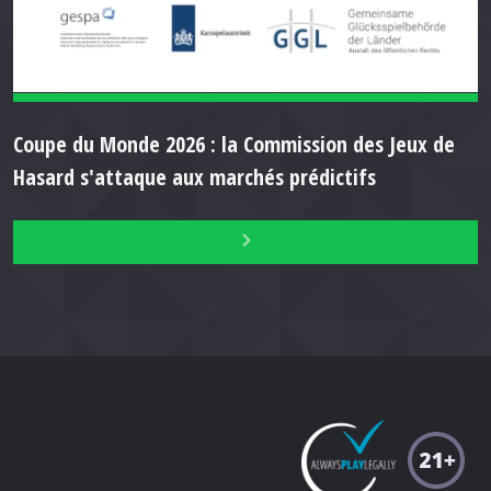
Coupe du Monde 2026 : la Commission des Jeux de
Hasard s'attaque aux marchés prédictifs