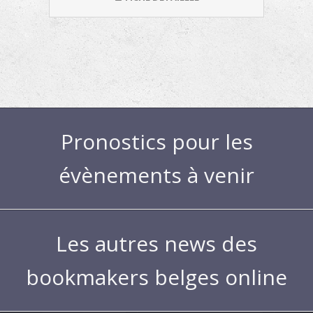
Pronostics pour les
évènements à venir
Les autres news des
bookmakers belges online