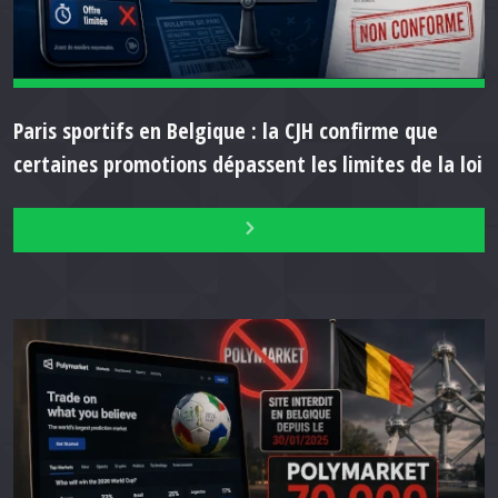
Paris sportifs en Belgique : la CJH confirme que
certaines promotions dépassent les limites de la loi