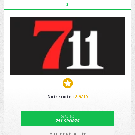
3
Notre note :
8.9/10
SITE DE
711 SPORTS
FICHE DÉTAILLÉE