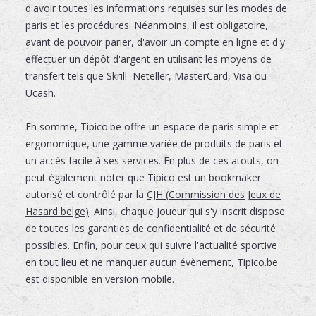
d'avoir toutes les informations requises sur les modes de
paris et les procédures. Néanmoins, il est obligatoire,
avant de pouvoir parier, d'avoir un compte en ligne et d'y
effectuer un dépôt d'argent en utilisant les moyens de
transfert tels que Skrill Neteller, MasterCard, Visa ou
Ucash.
En somme, Tipico.be offre un espace de paris simple et
ergonomique, une gamme variée de produits de paris et
un accès facile à ses services. En plus de ces atouts, on
peut également noter que Tipico est un bookmaker
autorisé et contrôlé par la
CJH (Commission des Jeux de
Hasard belge)
. Ainsi, chaque joueur qui s'y inscrit dispose
de toutes les garanties de confidentialité et de sécurité
possibles. Enfin, pour ceux qui suivre l'actualité sportive
en tout lieu et ne manquer aucun évènement, Tipico.be
est disponible en version mobile.