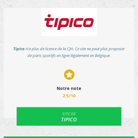
Tipico
n'a plus de licence de la CJH. Ce site ne peut plus proposer
de paris sportifs en ligne légalement en Belgique.
Notre note
2.5/10
SITE DE
TIPICO