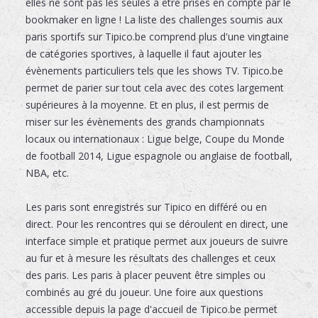
elles ne sont pas les seules à être prises en compte par le
bookmaker en ligne ! La liste des challenges soumis aux
paris sportifs sur Tipico.be comprend plus d'une vingtaine
de catégories sportives, à laquelle il faut ajouter les
évènements particuliers tels que les shows TV. Tipico.be
permet de parier sur tout cela avec des cotes largement
supérieures à la moyenne. Et en plus, il est permis de
miser sur les évènements des grands championnats
locaux ou internationaux : Ligue belge, Coupe du Monde
de football 2014, Ligue espagnole ou anglaise de football,
NBA, etc.
Les paris sont enregistrés sur Tipico en différé ou en
direct. Pour les rencontres qui se déroulent en direct, une
interface simple et pratique permet aux joueurs de suivre
au fur et à mesure les résultats des challenges et ceux
des paris. Les paris à placer peuvent être simples ou
combinés au gré du joueur. Une foire aux questions
accessible depuis la page d'accueil de Tipico.be permet