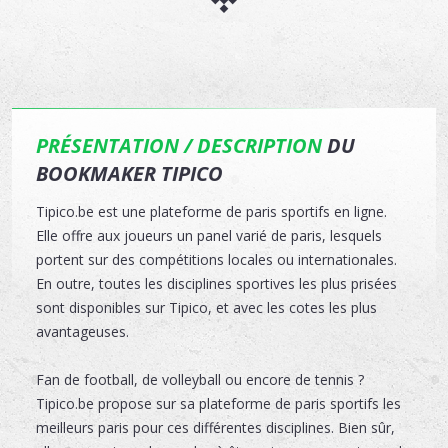
PRÉSENTATION / DESCRIPTION
DU
BOOKMAKER TIPICO
Tipico.be est une plateforme de paris sportifs en ligne.
Elle offre aux joueurs un panel varié de paris, lesquels
portent sur des compétitions locales ou internationales.
En outre, toutes les disciplines sportives les plus prisées
sont disponibles sur Tipico, et avec les cotes les plus
avantageuses.
Fan de football, de volleyball ou encore de tennis ?
Tipico.be propose sur sa plateforme de paris sportifs les
meilleurs paris pour ces différentes disciplines. Bien sûr,