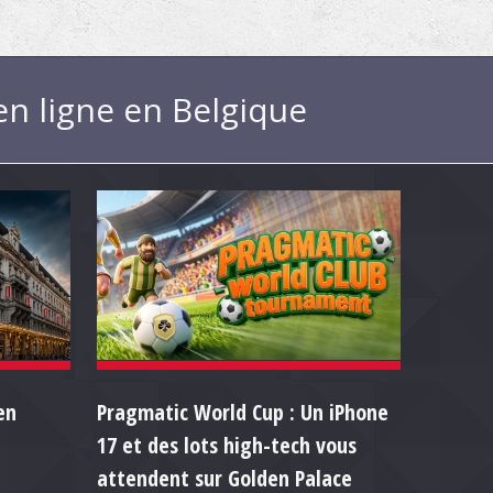
en ligne en Belgique
en
Pragmatic World Cup : Un iPhone
17 et des lots high-tech vous
attendent sur Golden Palace