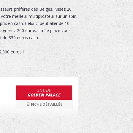
isseurs préférés des Belges. Misez 20
votre meilleur multiplicateur sur un spin.
ix en cash. Celui-ci peut aller de 10
 gagnerez 200 euros. La 2e place vous
f de 350 euros cash.
2.000 euros !
SITE DE
GOLDEN PALACE
FICHE DÉTAILLÉE