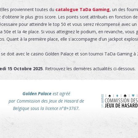
 Elles proviennent toutes du
catalogue TaDa Gaming
, un des fourn
d'obtenir le plus gros score. Les points sont attribués en fonction de 
cessaire pour atteindre le top 50 et vous serez récompensé avec un pr
 la 50e et la 4e place. Si vous atteignez le podium, en revanche, vous
. Quant à la première place, elle s'accompagne d'un jackpot explosi
 se doit avec le casino Golden Palace et son tournoi TaDa Gaming à 
edi 15 Octobre 2025
. Retrouvez les dernières actualités ci-dessous.
Golden Palace
est agréé
par Commission des Jeux de Hasard de
Belgique sous la licence n°B+3767.