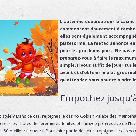
L'automne débarque sur le casino G
commencent doucement à tomber af
elles sont également accompagnée
plateforme. La météo annonce en 
pour les prochains jours. Ne passe
préparez-vous à faire le maximum d
simple. Il vous suffit de jouer sur
avant et d'obtenir le plus gros mul
qu'attendez-vous pour rejoindre l
Empochez jusqu'à
ec style ? Dans ce cas, rejoignez le casino Golden Palace dès mainten
brer les chutes des premières feuilles et l'arrivée progressive de l'h
 50 meilleurs joueurs. Pour faire partie des élus, rejoignez le casin