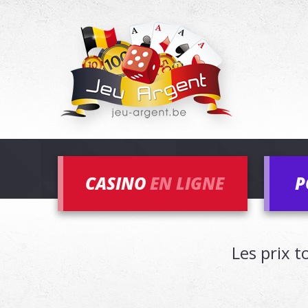
CASINO
EN LIGNE
P
Les prix t