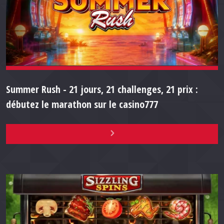
Summer Rush - 21 jours, 21 challenges, 21 prix :
débutez le marathon sur le casino777