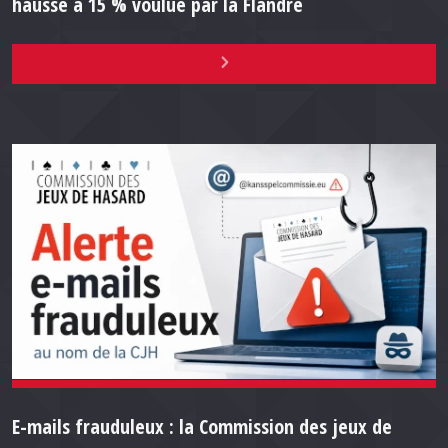
hausse à 15 % voulue par la Flandre
E-mails frauduleux : la Commission des jeux de