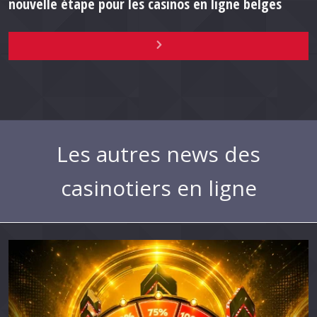
nouvelle étape pour les casinos en ligne belges
Les autres news des
casinotiers en ligne