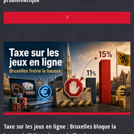
Taxe sur les jeux en ligne : Bruxelles bloque la