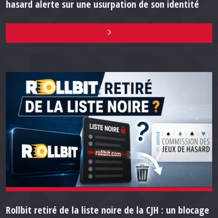
hasard alerte sur une usurpation de son identité
Rollbit retiré de la liste noire de la CJH : un blocage