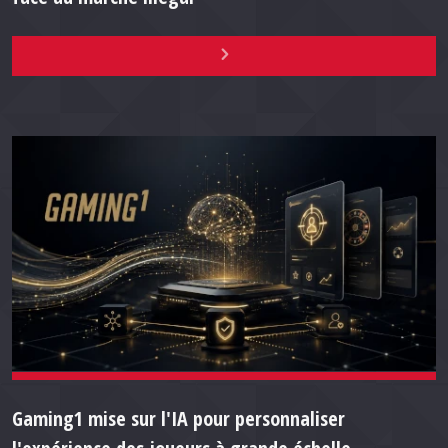
Gaming1 mise sur l'IA pour personnaliser