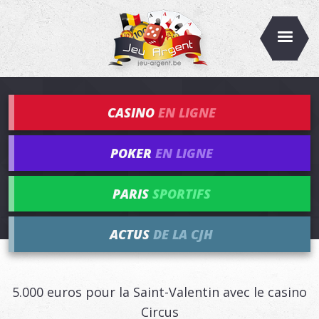
CASINO
EN LIGNE
POKER
EN LIGNE
PARIS
SPORTIFS
ACTUS
DE LA CJH
5.000 euros pour la Saint-Valentin avec le casino
Circus