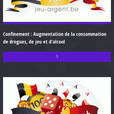
Confinement : Augmentation de la consommation
de drogues, de jeu et d'alcool