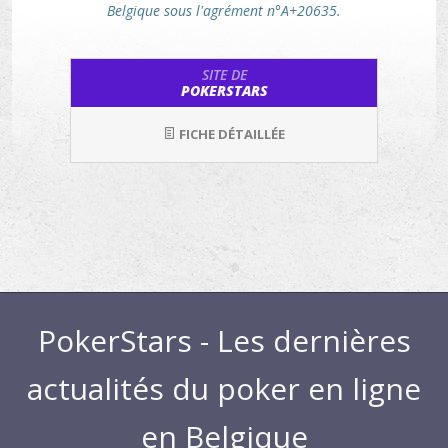
Belgique sous l'agrément n°A+20635.
SITE DE
POKERSTARS
FICHE DÉTAILLÉE
PokerStars - Les dernières
actualités du poker en ligne
en Belgique