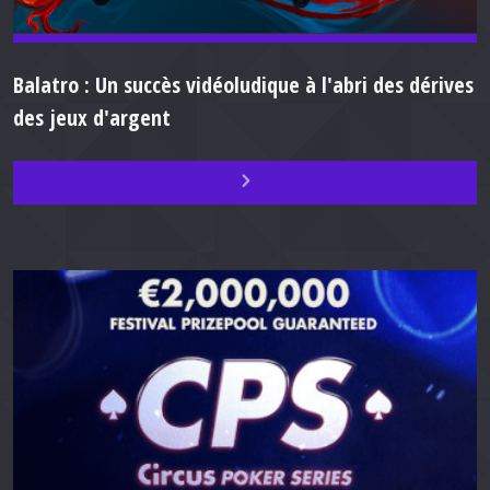
Balatro : Un succès vidéoludique à l'abri des dérives
des jeux d'argent