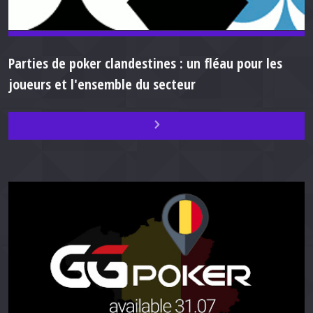
Parties de poker clandestines : un fléau pour les
joueurs et l'ensemble du secteur