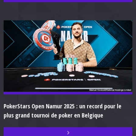
PokerStars Open Namur 2025 : un record pour le
plus grand tournoi de poker en Belgique