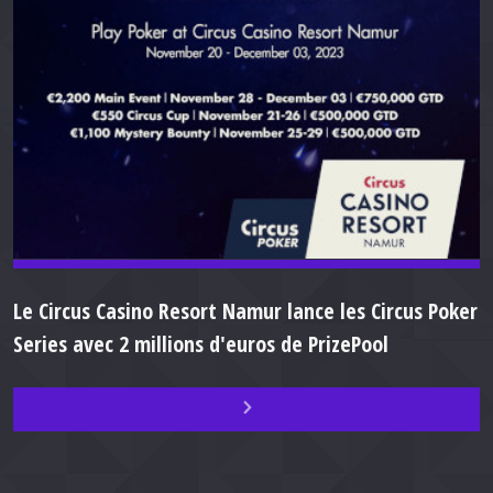
Le Circus Casino Resort Namur lance les Circus Poker
Series avec 2 millions d'euros de PrizePool