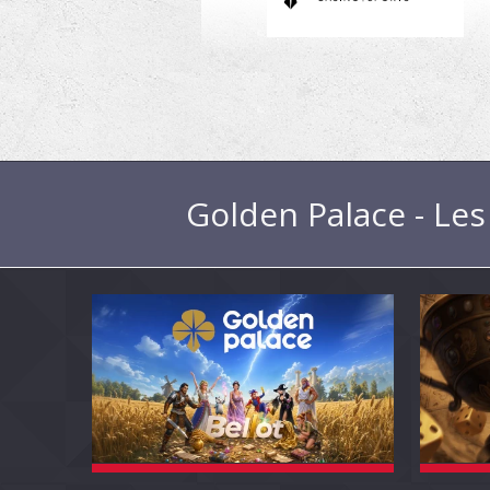
Golden Palace - Les