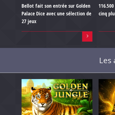
Bellot fait son entrée sur Golden
116.500 
Palace Dice avec une sélection de
cinq pl
27 jeux
Les 