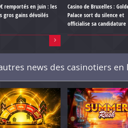
€ remportés en juin : les
Casino de Bruxelles : Gold
us gros gains dévoilés
Palace sort du silence et
officialise sa candidature
autres news des casinotiers en 