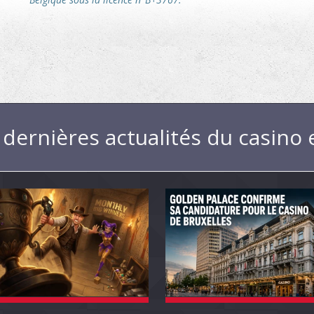
 dernières actualités du casino 