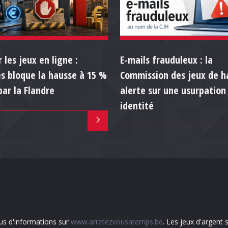
 les jeux en ligne :
E-mails frauduleux : la
es bloque la hausse à 15 %
Commission des jeux de h
par la Flandre
alerte sur une usurpation
identité
lus d'informations sur
www.arretezvousatemps.be
. Les jeux d'argent 