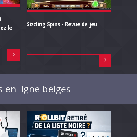
1
Sizzling Spins - Revue de jeu
tez le
7
s en ligne belges