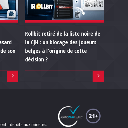
Rollbit retiré de la liste noire de
asard
la CJH : un blocage des joueurs
 de son
belges à l'origine de cette
décision ?
sont interdits aux mineurs.