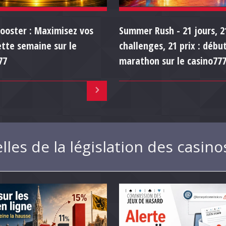
ooster : Maximisez vos
Summer Rush - 21 jours, 2
ette semaine sur le
challenges, 21 prix : débu
77
marathon sur le casino77
les de la législation des casino