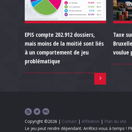
EPIS compte 202.912 dossiers,
Taxe sur
mais moins de la moitié sont liés
Bruxell
à un comportement de jeu
voulue 
problématique
Copyright ©2026 |
Contact
|
Affiliation
|
Plan du site
Le jeu peut rendre dépendant. Arrêtez-vous à temps ! P