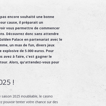
a pas encore souhaité une bonne
pour cause, il préparait un
voir vous permettre de commencer
ions. Découvrez donc sans attendre
Golden Palace en partenariat avec le
mme, un max de fun, divers jeux
 explosive de 5.000 euros. Pour
s avez à faire, c'est gagner le
 tour. Alors, qu'attendez-vous pour
25 !
 saison 2025 inoubliable, le casino
z pouvoir tenter votre chance sur des