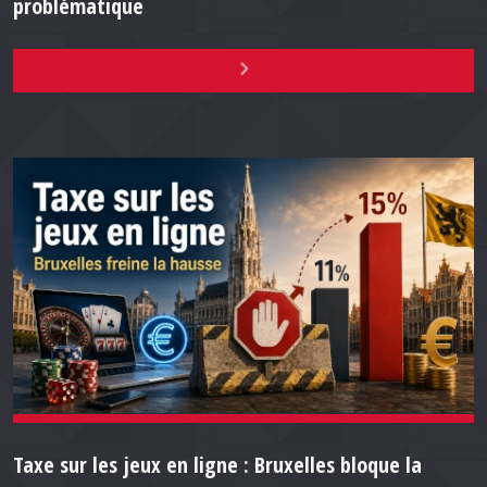
problématique
Taxe sur les jeux en ligne : Bruxelles bloque la