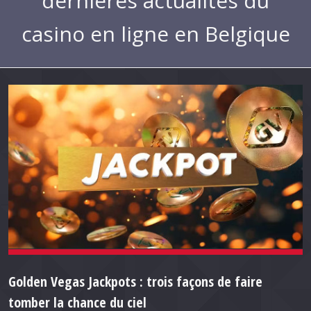
dernières actualités du
casino en ligne en Belgique
Golden Vegas Jackpots : trois façons de faire
tomber la chance du ciel