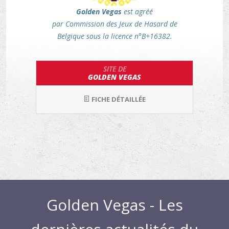
Golden Vegas
est agréé
par Commission des Jeux de Hasard de
Belgique sous la licence n°B+16382.
SITE DE
GOLDEN VEGAS
FICHE DÉTAILLÉE
Golden Vegas - Les