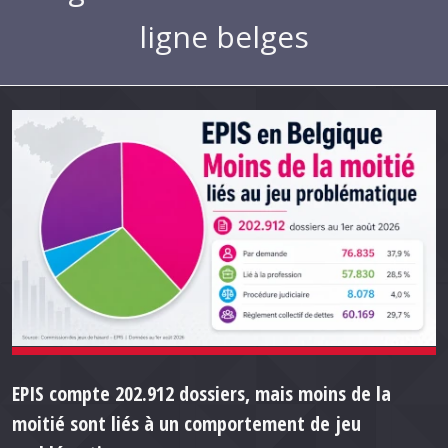
ligne belges
EPIS compte 202.912 dossiers, mais moins de la
moitié sont liés à un comportement de jeu