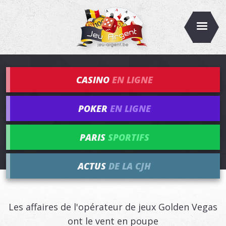
CASINO
EN LIGNE
POKER
EN LIGNE
PARIS
SPORTIFS
ACTUS
DE LA CJH
Les affaires de l'opérateur de jeux Golden Vegas
ont le vent en poupe