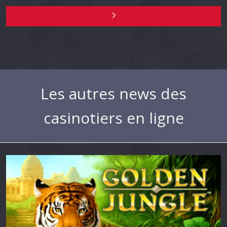
Les autres news des
casinotiers en ligne