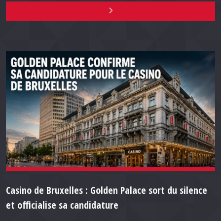
Casino de Bruxelles : Golden Palace sort du silence
et officialise sa candidature