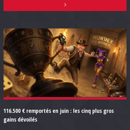
116.500 € remportés en juin : les cinq plus gros
gains dévoilés