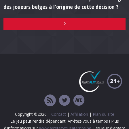
des joueurs belges à l'origine de cette décision ?
Copyright ©2026 |
Contact
|
Affiliation
|
Plan du site
Le jeu peut rendre dépendant. Arrêtez-vous à temps ! Plus
d'informations sur
www.arretezvousatemps.be
. Les jeux d'argent