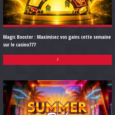
Magic Booster : Maximisez vos gains cette semaine
sur le casino777