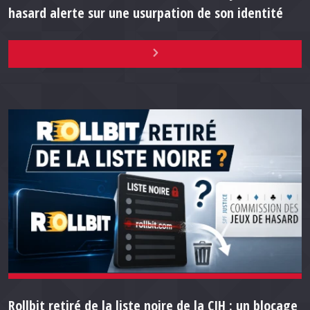
hasard alerte sur une usurpation de son identité
Rollbit retiré de la liste noire de la CJH : un blocage