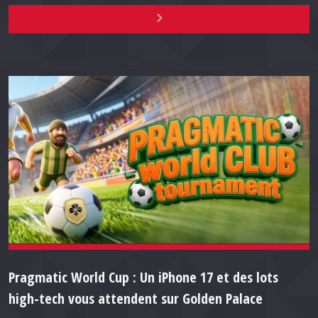
Pragmatic World Cup : Un iPhone 17 et des lots
high-tech vous attendent sur Golden Palace