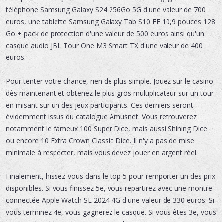
téléphone Samsung Galaxy S24 256Go 5G d'une valeur de 700
euros, une tablette Samsung Galaxy Tab S10 FE 10,9 pouces 128
Go + pack de protection d'une valeur de 500 euros ainsi qu'un
casque audio JBL Tour One M3 Smart TX d'une valeur de 400
euros.
Pour tenter votre chance, rien de plus simple. Jouez sur le casino
dès maintenant et obtenez le plus gros multiplicateur sur un tour
en misant sur un des jeux participants. Ces derniers seront
évidemment issus du catalogue Amusnet. Vous retrouverez
notamment le fameux 100 Super Dice, mais aussi Shining Dice
ou encore 10 Extra Crown Classic Dice. Il n'y a pas de mise
minimale à respecter, mais vous devez jouer en argent réel.
Finalement, hissez-vous dans le top 5 pour remporter un des prix
disponibles. Si vous finissez 5e, vous repartirez avec une montre
connectée Apple Watch SE 2024 4G d'une valeur de 330 euros. Si
vous terminez 4e, vous gagnerez le casque. Si vous êtes 3e, vous