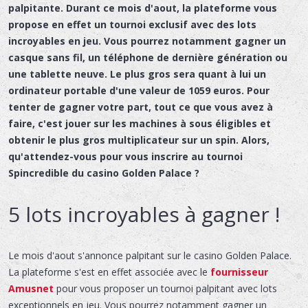
palpitante. Durant ce mois d'aout, la plateforme vous
propose en effet un tournoi exclusif avec des lots
incroyables en jeu. Vous pourrez notamment gagner un
casque sans fil, un téléphone de dernière génération ou
une tablette neuve. Le plus gros sera quant à lui un
ordinateur portable d'une valeur de 1059 euros. Pour
tenter de gagner votre part, tout ce que vous avez à
faire, c'est jouer sur les machines à sous éligibles et
obtenir le plus gros multiplicateur sur un spin. Alors,
qu'attendez-vous pour vous inscrire au tournoi
Spincredible du casino Golden Palace ?
5 lots incroyables à gagner !
Le mois d'aout s'annonce palpitant sur le casino Golden Palace.
La plateforme s'est en effet associée avec le
fournisseur
Amusnet
pour vous proposer un tournoi palpitant avec lots
exceptionnels en jeu. Vous pourrez notamment gagner un