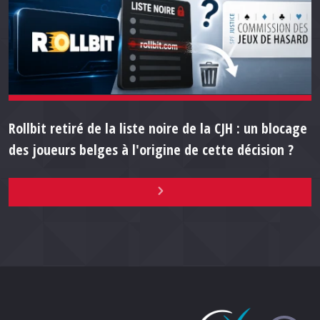
Rollbit retiré de la liste noire de la CJH : un blocage
des joueurs belges à l'origine de cette décision ?