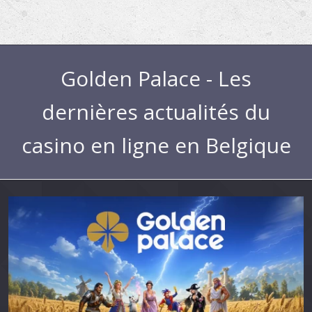
Golden Palace - Les
dernières actualités du
casino en ligne en Belgique