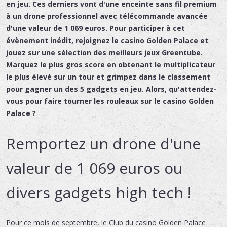
en jeu. Ces derniers vont d'une enceinte sans fil premium
à un drone professionnel avec télécommande avancée
d'une valeur de 1 069 euros. Pour participer à cet
évènement inédit, rejoignez le casino Golden Palace et
jouez sur une sélection des meilleurs jeux Greentube.
Marquez le plus gros score en obtenant le multiplicateur
le plus élevé sur un tour et grimpez dans le classement
pour gagner un des 5 gadgets en jeu. Alors, qu'attendez-
vous pour faire tourner les rouleaux sur le casino Golden
Palace ?
Remportez un drone d'une
valeur de 1 069 euros ou
divers gadgets high tech !
Pour ce mois de septembre, le Club du casino Golden Palace