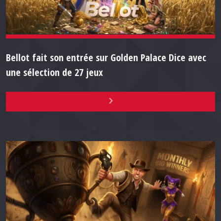
Bellot fait son entrée sur Golden Palace Dice avec
une sélection de 27 jeux