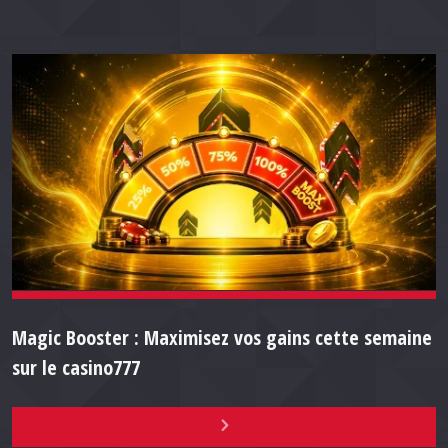
Magic Booster : Maximisez vos gains cette semaine
sur le casino777