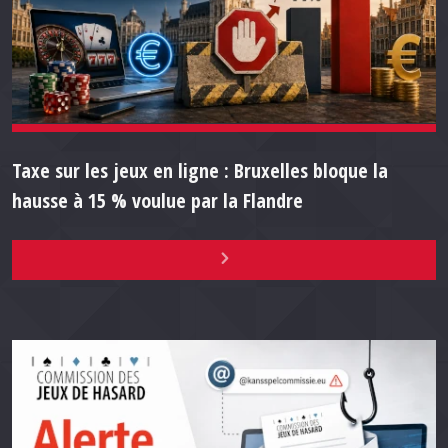
Taxe sur les jeux en ligne : Bruxelles bloque la
hausse à 15 % voulue par la Flandre