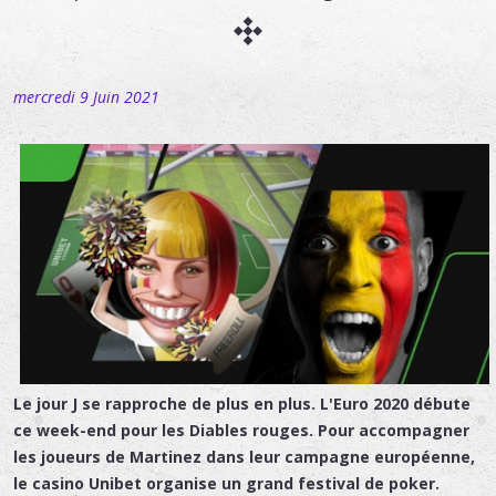
mercredi 9 Juin 2021
Le jour J se rapproche de plus en plus. L'Euro 2020 débute
ce week-end pour les Diables rouges. Pour accompagner
les joueurs de Martinez dans leur campagne européenne,
le casino Unibet organise un grand festival de poker.