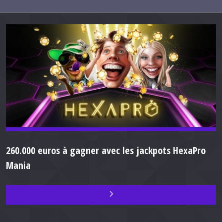
260.000 euros à gagner avec les jackpots HexaPro
Mania