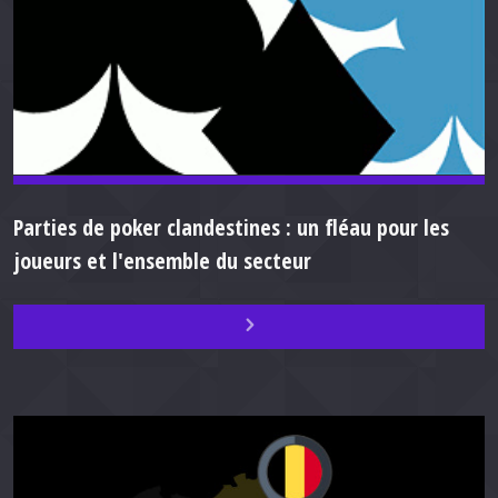
Parties de poker clandestines : un fléau pour les
joueurs et l'ensemble du secteur