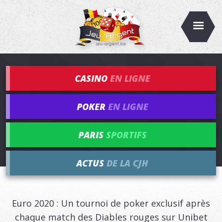
CASINO
EN LIGNE
POKER
EN LIGNE
PARIS
SPORTIFS
ACTUS
DE LA CJH
Euro 2020 : Un tournoi de poker exclusif après
chaque match des Diables rouges sur Unibet