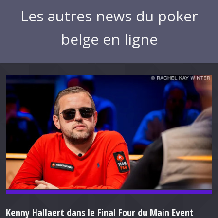
Les autres news du poker
belge en ligne
Kenny Hallaert dans le Final Four du Main Event