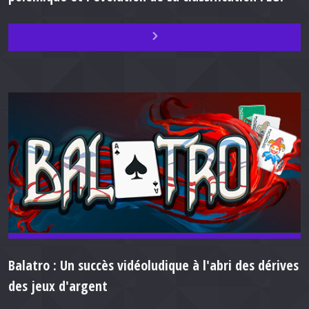
Balatro : Un succès vidéoludique à l'abri des dérives
des jeux d'argent