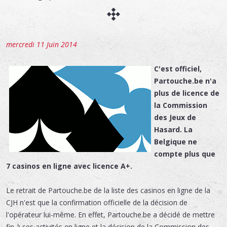
mercredi 11 Juin 2014
C'est officiel,
Partouche.be n'a
plus de licence de
la Commission
des Jeux de
Hasard. La
Belgique ne
compte plus que
7 casinos en ligne avec licence A+.
Le retrait de Partouche.be de la liste des casinos en ligne de la
CJH n'est que la confirmation officielle de la décision de
l'opérateur lui-même. En effet, Partouche.be a décidé de mettre
fin à ses activités en ligne et la décision de la Commission des