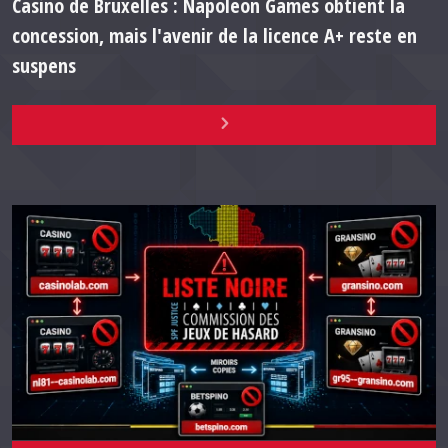
Casino de Bruxelles : Napoleon Games obtient la
concession, mais l'avenir de la licence A+ reste en
suspens