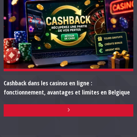
Cashback dans les casinos en ligne :
fonctionnement, avantages et limites en Belgique