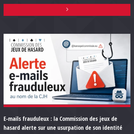
E-mails frauduleux : la Commission des jeux de
hasard alerte sur une usurpation de son identité