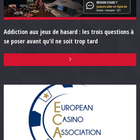
Addiction aux jeux de hasard : les trois questions à
se poser avant qu'il ne soit trop tard