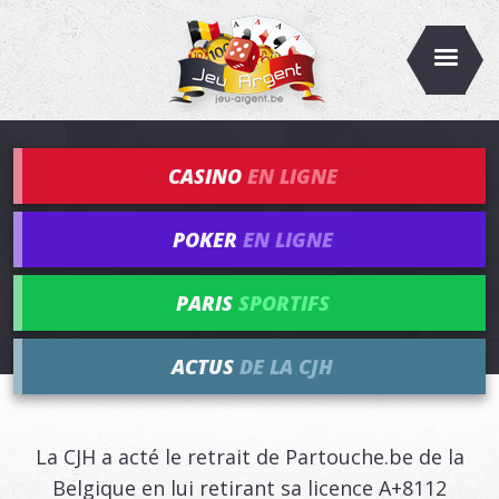
CASINO
EN LIGNE
POKER
EN LIGNE
PARIS
SPORTIFS
ACTUS
DE LA CJH
La CJH a acté le retrait de Partouche.be de la
Belgique en lui retirant sa licence A+8112