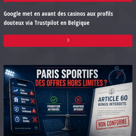
Google met en avant des casinos aux profils
douteux via Trustpilot en Belgique