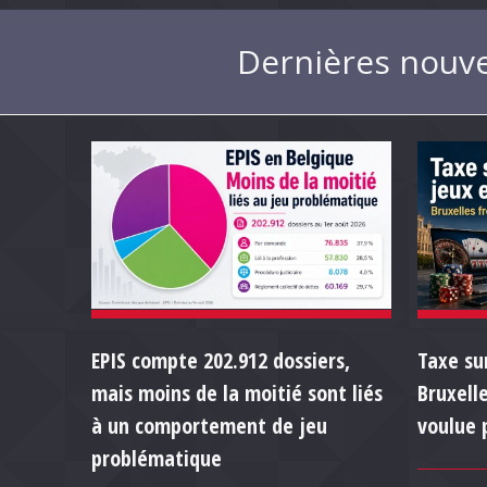
Dernières nouvel
EPIS compte 202.912 dossiers,
Taxe sur
mais moins de la moitié sont liés
Bruxell
à un comportement de jeu
voulue 
problématique