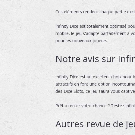
Ces éléments rendent chaque partie exci
Infinity Dice est totalement optimisé pou
mobile, le jeu s'adapte parfaitement à vo
pour les nouveaux joueurs.
Notre avis sur Infi
Infinity Dice est un excellent choix pou
attractifs en font une option incontourn
des Dice Slots, ce jeu saura vous captive
Prêt à tenter votre chance ? Testez Infin
Autres revue de je