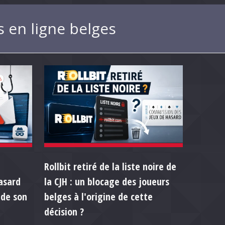
s en ligne belges
Rollbit retiré de la liste noire de
asard
la CJH : un blocage des joueurs
 de son
belges à l'origine de cette
décision ?