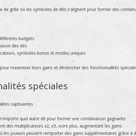
me de grille où les symboles de dés s'alignent pour former des combin
différents budgets
aison des dés
licateurs, symboles bonus et modes uniques
 pour maximiser leurs gains et déclencher des fonctionnalités spéciale
alités spéciales
lités captivantes :
 n'importe quel autre dé pour former une combinaison gagnante.
rent des multiplicateurs x2, x3, voire plus, augmentant les gains.
 les joueurs peuvent remporter des gains supplémentaires grâce à 