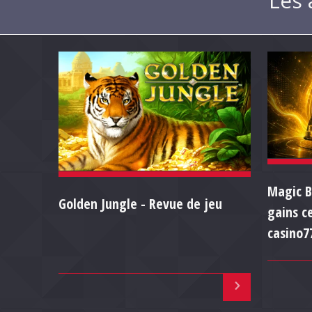
Les 
Magic B
Golden Jungle - Revue de jeu
gains c
casino7