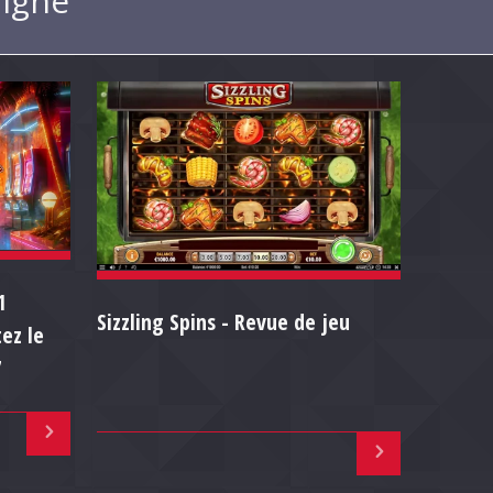
ligne
1
Sizzling Spins - Revue de jeu
tez le
7