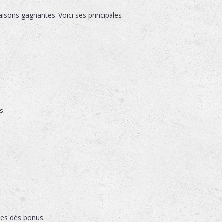
aisons gagnantes. Voici ses principales
s.
des dés bonus.