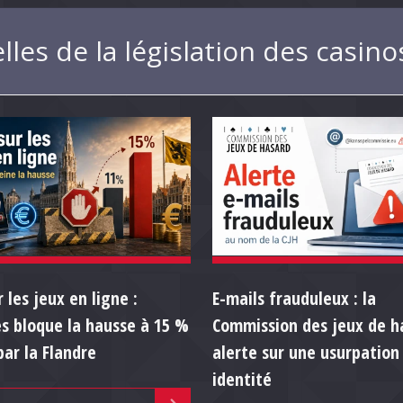
les de la législation des casino
 les jeux en ligne :
E-mails frauduleux : la
es bloque la hausse à 15 %
Commission des jeux de h
par la Flandre
alerte sur une usurpation
identité