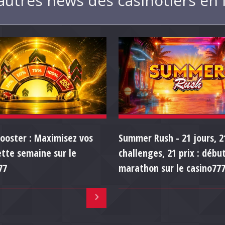
autres news des casinotiers en 
ooster : Maximisez vos
Summer Rush - 21 jours, 2
ette semaine sur le
challenges, 21 prix : débu
77
marathon sur le casino77