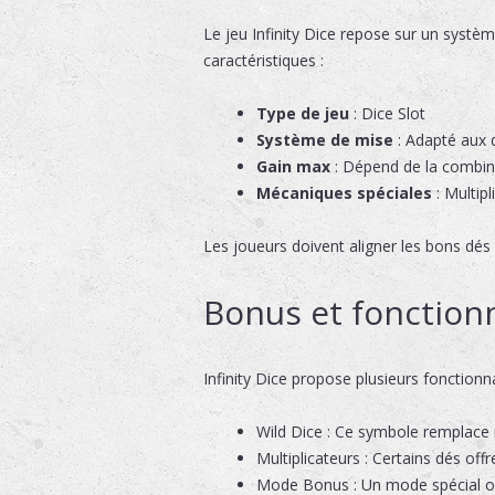
Le jeu Infinity Dice repose sur un systè
caractéristiques :
Type de jeu
: Dice Slot
Système de mise
: Adapté aux 
Gain max
: Dépend de la combin
Mécaniques spéciales
: Multip
Les joueurs doivent aligner les bons dés
Bonus et fonctionn
Infinity Dice propose plusieurs fonctionna
Wild Dice : Ce symbole remplace
Multiplicateurs : Certains dés off
Mode Bonus : Un mode spécial où