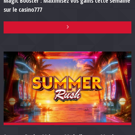
Magic Booster : Maximisez vos gains cette semaine
sur le casino777