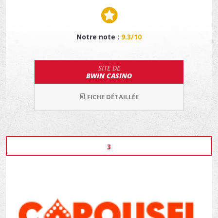
Notre note :
9.3/10
SITE DE
BWIN CASINO
FICHE DÉTAILLÉE
3