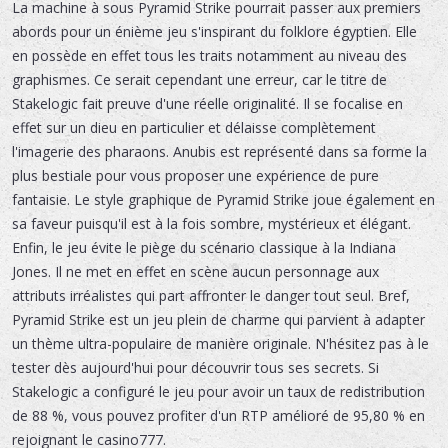
La machine à sous Pyramid Strike pourrait passer aux premiers
abords pour un énième jeu s'inspirant du folklore égyptien. Elle
en possède en effet tous les traits notamment au niveau des
graphismes. Ce serait cependant une erreur, car le titre de
Stakelogic fait preuve d'une réelle originalité. Il se focalise en
effet sur un dieu en particulier et délaisse complètement
l'imagerie des pharaons. Anubis est représenté dans sa forme la
plus bestiale pour vous proposer une expérience de pure
fantaisie. Le style graphique de Pyramid Strike joue également en
sa faveur puisqu'il est à la fois sombre, mystérieux et élégant.
Enfin, le jeu évite le piège du scénario classique à la Indiana
Jones. Il ne met en effet en scène aucun personnage aux
attributs irréalistes qui part affronter le danger tout seul. Bref,
Pyramid Strike est un jeu plein de charme qui parvient à adapter
un thème ultra-populaire de manière originale. N'hésitez pas à le
tester dès aujourd'hui pour découvrir tous ses secrets. Si
Stakelogic a configuré le jeu pour avoir un taux de redistribution
de 88 %, vous pouvez profiter d'un RTP amélioré de 95,80 % en
rejoignant le casino777.