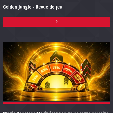
Golden Jungle - Revue de jeu