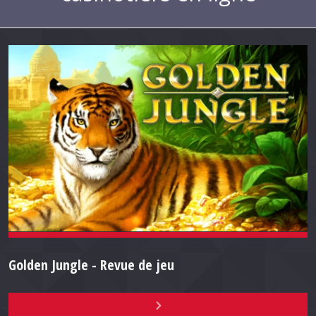
Golden Jungle - Revue de jeu