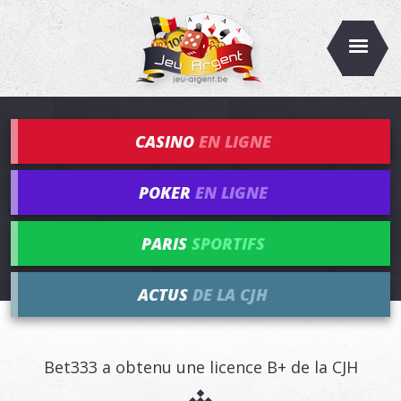
CASINO
EN LIGNE
POKER
EN LIGNE
PARIS
SPORTIFS
ACTUS
DE LA CJH
Bet333 a obtenu une licence B+ de la CJH