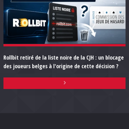
Rollbit retiré de la liste noire de la CJH : un blocage
des joueurs belges à l'origine de cette décision ?