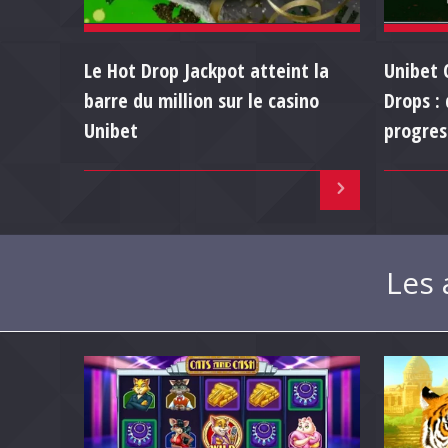
Le Hot Drop Jackpot atteint la
Unibet 
barre du million sur le casino
Drops :
Unibet
progres
Les 