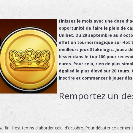
Finissez le mois avec une dose d'a
opportunité de faire le plein de ca
Unibet. Du 29 septembre au 3 octo
effet un tournoi magique sur Hot 7
meilleurs jeux Stakelogic. Jouez 
hisser dans le top 100 pour recevoi
euros. Pour cela, rien de plus simpl
égalisé le plus élevé sur 20 tours
inscrire et commencer à jouer dè
Remportez un des
fin, il est temps d'aborder celui d'octobre. Pour débuter ce dernier 