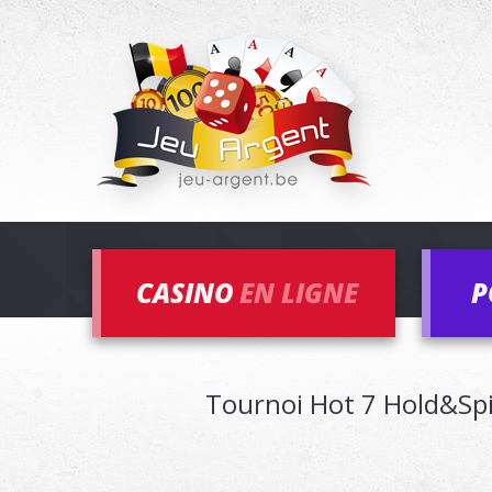
CASINO
EN LIGNE
P
Tournoi Hot 7 Hold&Spin