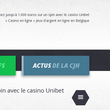
ez jusqu'à 1.000 euros sur un spin avec le casino Unibet
» Casino en ligne » Jeux d'argent en ligne en Belgique
FS
ACTUS
DE LA CJH
in avec le casino Unibet