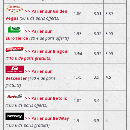
>> Parier sur Golden
1.86
3.51
3.87
Vegas
(50 € de paris offerts)
>> Parier sur
1.93
3.55
3.95
EuroTiercé
(80 € de paris offerts)
>> Parier sur Bingoal
1.94
3.55
3.95
(
110 € de paris gratuits
)
>> Parier sur
1.75
3.5
4.5
Betcenter
(100 € de paris
gratuits)
>> Parier sur Betclic
1.82
3.4
4
(100 € de paris offerts)
>> Parier sur BetWay
1.9
3.5
4
(100 € de paris gratuits)