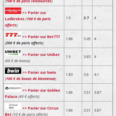
(
100 € de paris remboursés
)
>> Parier sur
1.9
3.7
4
Ladbrokes
(
100 € de paris
offerts
)
>> Parier sur Bet777
1.86
3.45
4
(
200 € de paris offerts
)
>> Parier sur Unibet
1.9
3.65
4
(60 € de bonus)
>> Parier sur bwin
1.83
3.6
4.1
(
100 € de bonus de bienvenue
)
>> Parier sur Golden
1.86
3.51
3.87
Palace
(40 € offerts)
>> Parier sur Circus
1.86
3.51
3.87
Bet
(10 € de paris offerts)