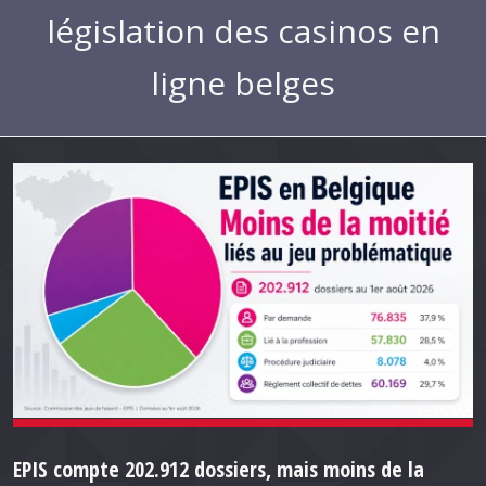
législation des casinos en
ligne belges
EPIS compte 202.912 dossiers, mais moins de la