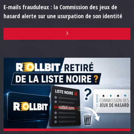
E-mails frauduleux : la Commission des jeux de
hasard alerte sur une usurpation de son identité