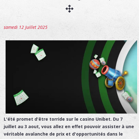
samedi 12 Juillet 2025
L'été promet d'être torride sur le casino Unibet. Du 7
juillet au 3 aout, vous allez en effet pouvoir assister à une
véritable avalanche de prix et d'opportunités dans le