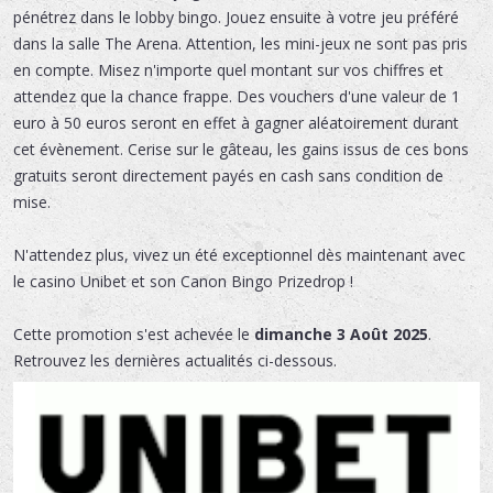
pénétrez dans le lobby bingo. Jouez ensuite à votre jeu préféré
dans la salle The Arena. Attention, les mini-jeux ne sont pas pris
en compte. Misez n'importe quel montant sur vos chiffres et
attendez que la chance frappe. Des vouchers d'une valeur de 1
euro à 50 euros seront en effet à gagner aléatoirement durant
cet évènement. Cerise sur le gâteau, les gains issus de ces bons
gratuits seront directement payés en cash sans condition de
mise.
N'attendez plus, vivez un été exceptionnel dès maintenant avec
le casino Unibet et son Canon Bingo Prizedrop !
Cette promotion s'est achevée le
dimanche 3 Août 2025
.
Retrouvez les dernières actualités ci-dessous.