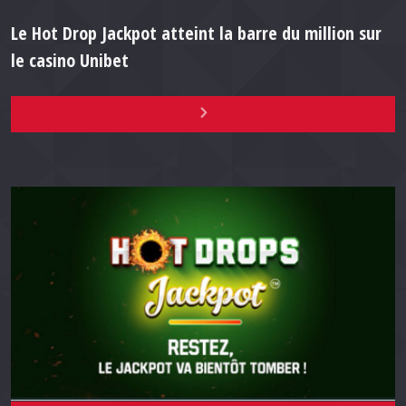
Le Hot Drop Jackpot atteint la barre du million sur
le casino Unibet