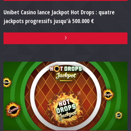
Unibet Casino lance Jackpot Hot Drops : quatre
jackpots progressifs jusqu'à 500.000 €