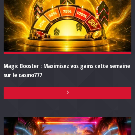
Magic Booster : Maximisez vos gains cette semaine
sur le casino777