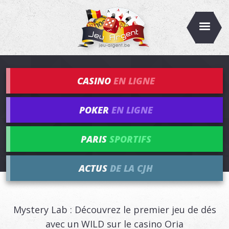
CASINO
EN LIGNE
POKER
EN LIGNE
PARIS
SPORTIFS
ACTUS
DE LA CJH
Mystery Lab : Découvrez le premier jeu de dés
avec un WILD sur le casino Oria