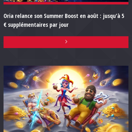
Oria relance son Summer Boost en août : jusqu'à 5
€ supplémentaires par jour