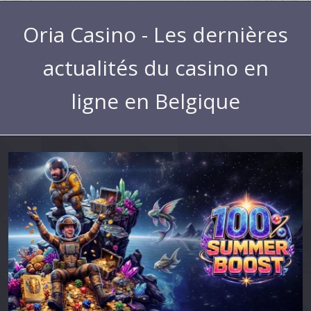
Oria Casino - Les dernières
actualités du casino en
ligne en Belgique