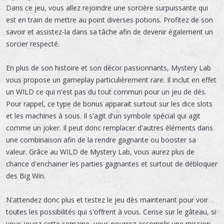
Dans ce jeu, vous allez rejoindre une sorcière surpuissante qui
est en train de mettre au point diverses potions. Profitez de son
savoir et assistez-la dans sa tâche afin de devenir également un
sorcier respecté.
En plus de son histoire et son décor passionnants, Mystery Lab
vous propose un gameplay particulièrement rare. Il inclut en effet
un WILD ce qui n'est pas du tout commun pour un jeu de dés.
Pour rappel, ce type de bonus apparait surtout sur les dice slots
et les machines à sous. Il s'agit d'un symbole spécial qui agit
comme un joker. Il peut donc remplacer d'autres éléments dans
une combinaison afin de la rendre gagnante ou booster sa
valeur. Grâce au WILD de Mystery Lab, vous aurez plus de
chance d'enchainer les parties gagnantes et surtout de débloquer
des Big Win.
N'attendez donc plus et testez le jeu dès maintenant pour voir
toutes les possibilités qui s'offrent à vous. Cerise sur le gâteau, si
vous jouez cette semaine, vous pourrez accomplir une mission