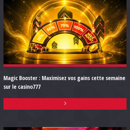
Magic Booster : Maximisez vos gains cette semaine
sur le casino777