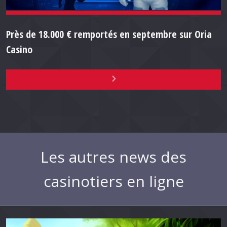
Près de 18.000 € remportés en septembre sur Oria
Casino
Les autres news des
casinotiers en ligne