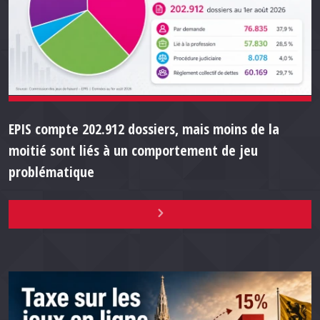
EPIS compte 202.912 dossiers, mais moins de la
moitié sont liés à un comportement de jeu
problématique