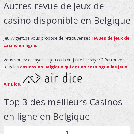
Autres revue de jeux de
casino disponible en Belgique
Jeu-Argent.be vous propose de retrouver ses
revues de jeux de
casino en ligne
.
Vous voulez essayer ce jeu ou bien juste l'essayer ? Retrouvez
tous les
casinos en Belgique qui ont en catalogue les jeux
Air Dice.
Top 3 des meilleurs Casinos
en ligne en Belgique
1