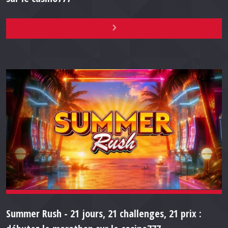
Summer Rush - 21 jours, 21 challenges, 21 prix :