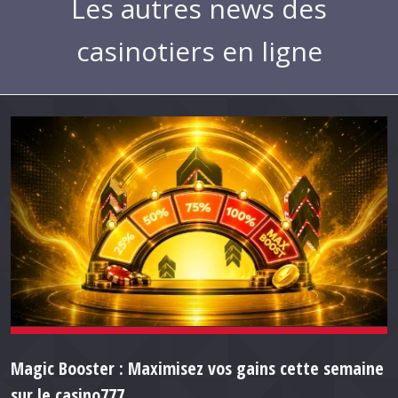
Les autres news des
casinotiers en ligne
Magic Booster : Maximisez vos gains cette semaine
sur le casino777