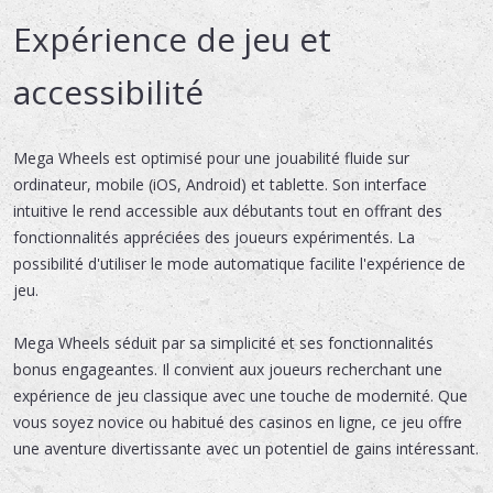
Expérience de jeu et
accessibilité
Mega Wheels est optimisé pour une jouabilité fluide sur
ordinateur, mobile (iOS, Android) et tablette. Son interface
intuitive le rend accessible aux débutants tout en offrant des
fonctionnalités appréciées des joueurs expérimentés. La
possibilité d'utiliser le mode automatique facilite l'expérience de
jeu.
Mega Wheels séduit par sa simplicité et ses fonctionnalités
bonus engageantes. Il convient aux joueurs recherchant une
expérience de jeu classique avec une touche de modernité. Que
vous soyez novice ou habitué des casinos en ligne, ce jeu offre
une aventure divertissante avec un potentiel de gains intéressant.