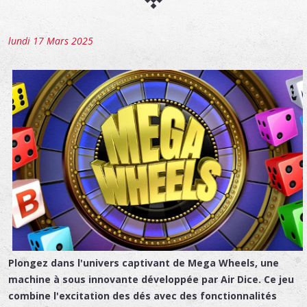
lundi 17 Mars 2025
Plongez dans l'univers captivant de Mega Wheels, une
machine à sous innovante développée par Air Dice. Ce jeu
combine l'excitation des dés avec des fonctionnalités