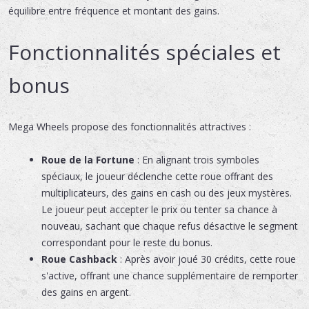
équilibre entre fréquence et montant des gains.
Fonctionnalités spéciales et
bonus
Mega Wheels propose des fonctionnalités attractives :
Roue de la Fortune
: En alignant trois symboles
spéciaux, le joueur déclenche cette roue offrant des
multiplicateurs, des gains en cash ou des jeux mystères.
Le joueur peut accepter le prix ou tenter sa chance à
nouveau, sachant que chaque refus désactive le segment
correspondant pour le reste du bonus.
Roue Cashback
: Après avoir joué 30 crédits, cette roue
s'active, offrant une chance supplémentaire de remporter
des gains en argent.