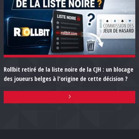
Rollbit retiré de la liste noire de la CJH : un blocage
des joueurs belges à l'origine de cette décision ?