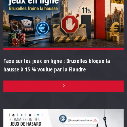
Taxe sur les jeux en ligne : Bruxelles bloque la
hausse à 15 % voulue par la Flandre