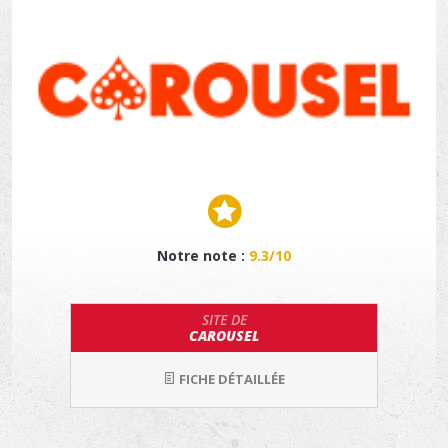
Notre note :
9.3/10
SITE DE
CAROUSEL
FICHE DÉTAILLÉE