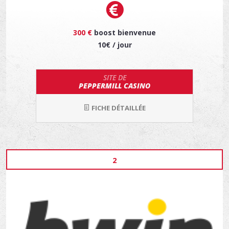
300 €
boost bienvenue
10€ / jour
SITE DE
PEPPERMILL CASINO
FICHE DÉTAILLÉE
2