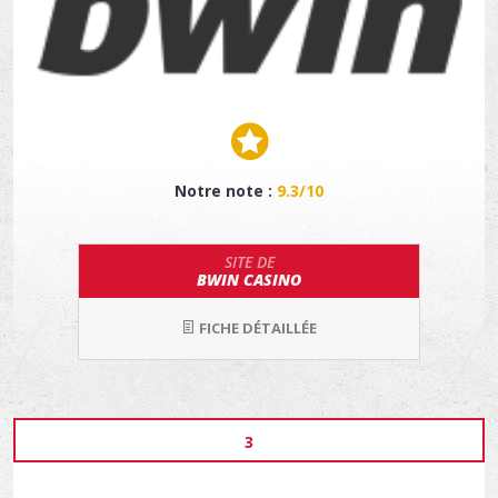
Notre note :
9.3/10
SITE DE
BWIN CASINO
FICHE DÉTAILLÉE
3