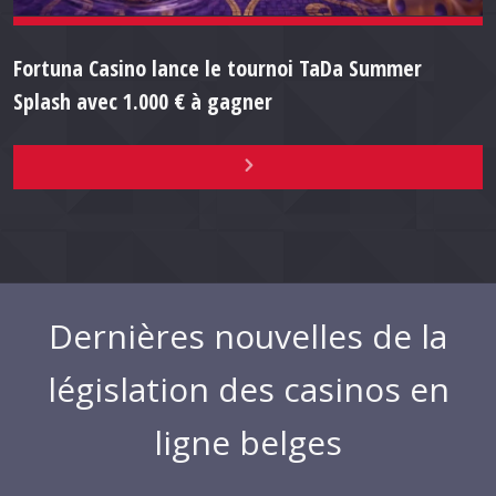
Fortuna Casino lance le tournoi TaDa Summer
Splash avec 1.000 € à gagner
Dernières nouvelles de la
législation des casinos en
ligne belges