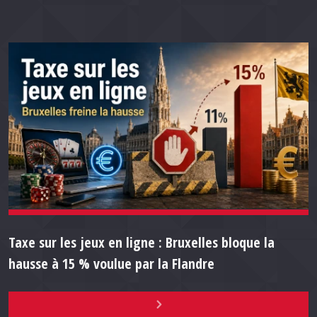
Taxe sur les jeux en ligne : Bruxelles bloque la
hausse à 15 % voulue par la Flandre