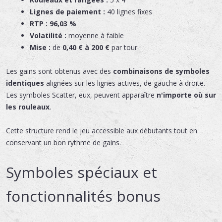
Lignes de paiement :
40 lignes fixes
RTP :
96,03 %
Volatilité :
moyenne à faible
Mise :
de
0,40 € à 200 €
par tour
Les gains sont obtenus avec des
combinaisons de symboles
identiques
alignées sur les lignes actives, de gauche à droite.
Les symboles Scatter, eux, peuvent apparaître
n'importe où sur
les rouleaux
.
Cette structure rend le jeu accessible aux débutants tout en
conservant un bon rythme de gains.
Symboles spéciaux et
fonctionnalités bonus