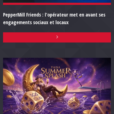
PepperMill Friends : l'opérateur met en avant ses
engagements sociaux et locaux