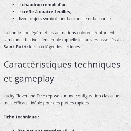
le
chaudron rempli d'or
,
le
trèfle à quatre feuilles
,
divers objets symbolisant la richesse et la chance.
La bande-son légère et les animations colorées renforcent
l'ambiance festive. L'ensemble rappelle les univers associés à la
Saint-Patrick
et aux légendes celtiques.
Caractéristiques techniques
et gameplay
Lucky Cloverland Dice repose sur une configuration classique
mais efficace, idéale pour des parties rapides.
Fiche technique :
Rouleaux et rangées :
5 x 4