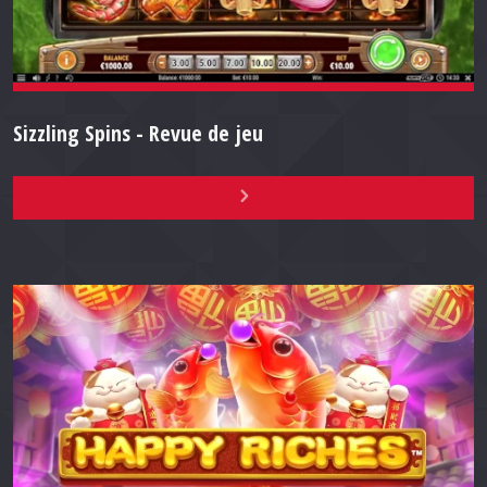
Sizzling Spins - Revue de jeu