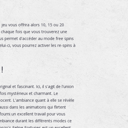
eu vous offrira alors 10, 15 ou 20
au chaque fois que vous trouverez une
ous permet d'accéder au mode free spins
ui-ci, vous pourrez activer les re-spins à
!
al et fascinant. Ici, il s'agit de l'union
fois mystérieux et charmant. Le
ocent. L'ambiance quant à elle se révèle
ussi dans les animations qui flirtent
ourni un excellent travail pour vous
mbiance durant les différents modes ce
Fonzo's Feline Fortunes est un excellent