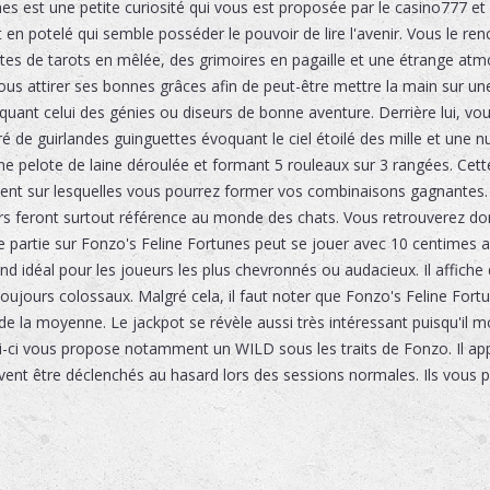
s est une petite curiosité qui vous est proposée par le casino777 et
n potelé qui semble posséder le pouvoir de lire l'avenir. Vous le renc
rtes de tarots en mêlée, des grimoires en pagaille et une étrange atm
ous attirer ses bonnes grâces afin de peut-être mettre la main sur un
quant celui des génies ou diseurs de bonne aventure. Derrière lui, v
é de guirlandes guinguettes évoquant le ciel étoilé des mille et une nu
une pelote de laine déroulée et formant 5 rouleaux sur 3 rangées. Ce
ment sur lesquelles vous pourrez former vos combinaisons gagnantes.
rs feront surtout référence au monde des chats. Vous retrouverez donc
ue partie sur Fonzo's Feline Fortunes peut se jouer avec 10 centimes
 idéal pour les joueurs les plus chevronnés ou audacieux. Il affiche d'
 toujours colossaux. Malgré cela, il faut noter que Fonzo's Feline For
e la moyenne. Le jackpot se révèle aussi très intéressant puisqu'il mo
i-ci vous propose notamment un WILD sous les traits de Fonzo. Il app
vent être déclenchés au hasard lors des sessions normales. Ils vous 