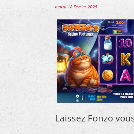
mardi 18 Février 2025
Laissez Fonzo vous