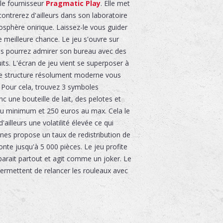
 le fournisseur
Pragmatic Play
. Elle met
ontrerez d'ailleurs dans son laboratoire
osphère onirique. Laissez-le vous guider
e meilleure chance. Le jeu s'ouvre sur
ous pourrez admirer son bureau avec des
its. L'écran de jeu vient se superposer à
tte structure résolument moderne vous
 Pour cela, trouvez 3 symboles
 une bouteille de lait, des pelotes et
 au minimum et 250 euros au max. Cela le
ailleurs une volatilité élevée ce qui
tunes propose un taux de redistribution de
nte jusqu'à 5 000 pièces. Le jeu profite
arait partout et agit comme un joker. Le
permettent de relancer les rouleaux avec