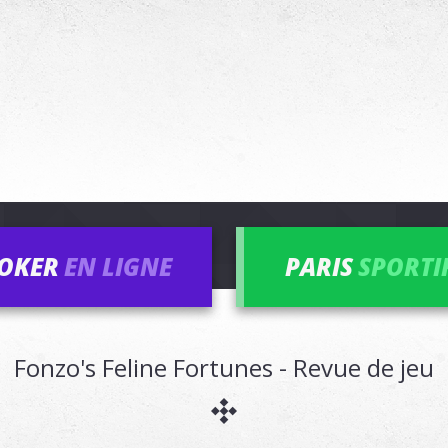
OKER
EN LIGNE
PARIS
SPORTI
Fonzo's Feline Fortunes - Revue de jeu