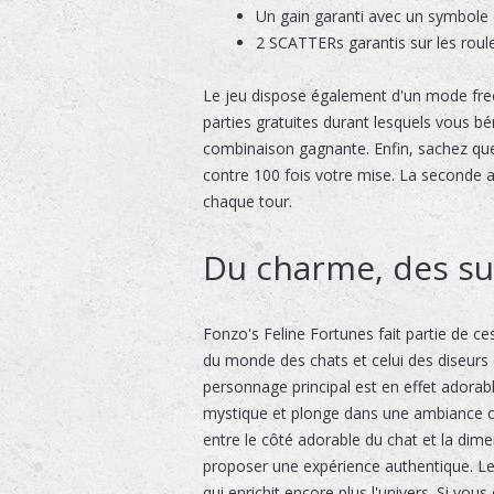
Un gain garanti avec un symbole 
2 SCATTERs garantis sur les roul
Le jeu dispose également d'un mode free 
parties gratuites durant lesquels vous bé
combinaison gagnante. Enfin, sachez que
contre 100 fois votre mise. La seconde ac
chaque tour.
Du charme, des su
Fonzo's Feline Fortunes fait partie de ces
du monde des chats et celui des diseurs 
personnage principal est en effet adorab
mystique et plonge dans une ambiance onir
entre le côté adorable du chat et la dim
proposer une expérience authentique. L
qui enrichit encore plus l'univers. Si vo