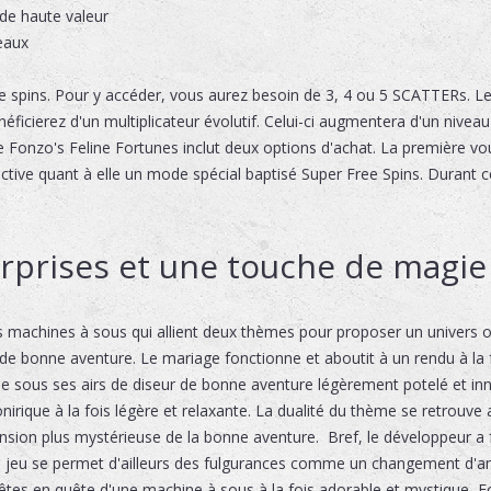
de haute valeur
eaux
spins. Pour y accéder, vous aurez besoin de 3, 4 ou 5 SCATTERs. Le j
néficierez d'un multiplicateur évolutif. Celui-ci augmentera d'un nive
 Fonzo's Feline Fortunes inclut deux options d'achat. La première v
tive quant à elle un mode spécial baptisé Super Free Spins. Durant cel
rprises et une touche de magie 
 machines à sous qui allient deux thèmes pour proposer un univers origin
de bonne aventure. Le mariage fonctionne et aboutit à un rendu à la 
le sous ses airs de diseur de bonne aventure légèrement potelé et inn
ique à la fois légère et relaxante. La dualité du thème se retrouve a
ension plus mystérieuse de la bonne aventure. Bref, le développeur a f
e jeu se permet d'ailleurs des fulgurances comme un changement d'a
us êtes en quête d'une machine à sous à la fois adorable et mystique, 