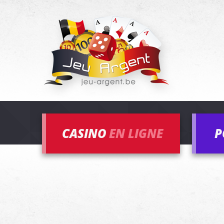
CASINO
EN LIGNE
P