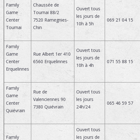
Family
Chaussée de
Ouvert tous
Game
Tournai 88/2
les jours de
Center
7520 Ramegnies-
069 21 04 15
10h à 5h
Tournai
Chin
Family
Ouvert tous
Game
Rue Albert 1er 410
les jours de
Center
6560 Erquelinnes
071 55 88 15
10h à 4h
Erquelinnes
Family
Rue de
Ouvert tous
Game
Valenciennes 90
les jours
Center
065 46 59 57
7380 Quiévrain
24h/24
Quiévrain
Ouvert tous
Family
les jours de