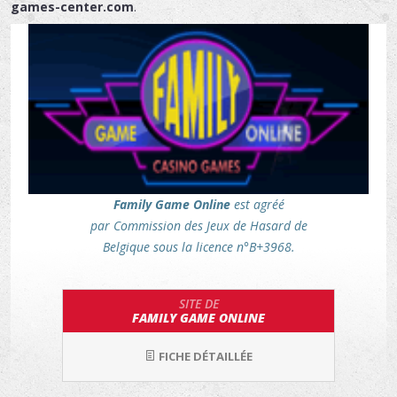
games-center.com
.
Family Game Online
est agréé
par Commission des Jeux de Hasard de
Belgique sous la licence n°B+3968.
SITE DE
FAMILY GAME ONLINE
FICHE DÉTAILLÉE