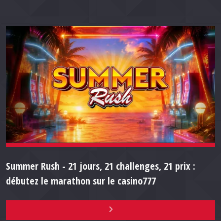
Summer Rush - 21 jours, 21 challenges, 21 prix :
débutez le marathon sur le casino777