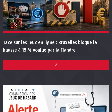
Taxe sur les jeux en ligne : Bruxelles bloque la
hausse à 15 % voulue par la Flandre