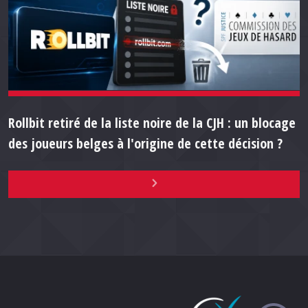
Rollbit retiré de la liste noire de la CJH : un blocage
des joueurs belges à l'origine de cette décision ?