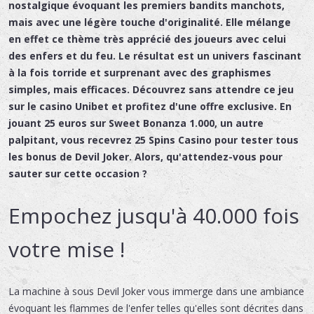
nostalgique évoquant les premiers bandits manchots,
mais avec une légère touche d'originalité. Elle mélange
en effet ce thème très apprécié des joueurs avec celui
des enfers et du feu. Le résultat est un univers fascinant
à la fois torride et surprenant avec des graphismes
simples, mais efficaces. Découvrez sans attendre ce jeu
sur le casino Unibet et profitez d'une offre exclusive. En
jouant 25 euros sur Sweet Bonanza 1.000, un autre
palpitant, vous recevrez 25 Spins Casino pour tester tous
les bonus de Devil Joker. Alors, qu'attendez-vous pour
sauter sur cette occasion ?
Empochez jusqu'à 40.000 fois
votre mise !
La machine à sous Devil Joker vous immerge dans une ambiance
évoquant les flammes de l'enfer telles qu'elles sont décrites dans