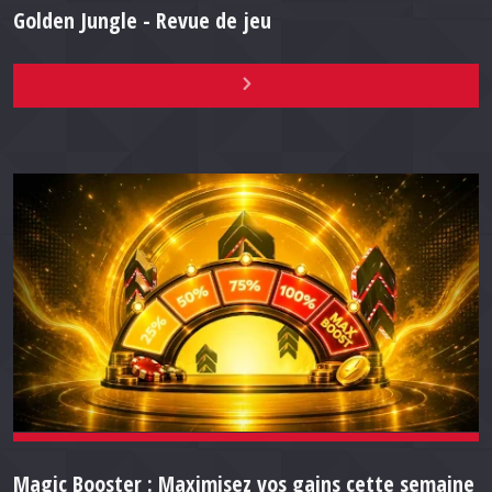
Golden Jungle - Revue de jeu
Magic Booster : Maximisez vos gains cette semaine