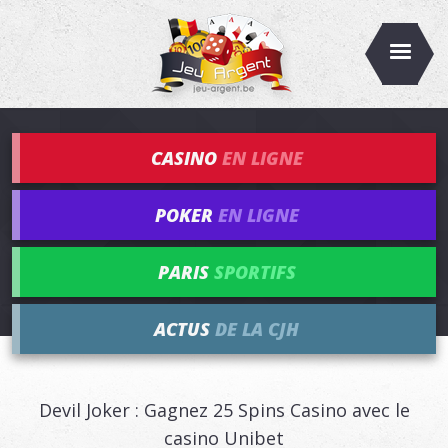
CASINO
EN LIGNE
POKER
EN LIGNE
PARIS
SPORTIFS
ACTUS
DE LA CJH
Devil Joker : Gagnez 25 Spins Casino avec le
casino Unibet