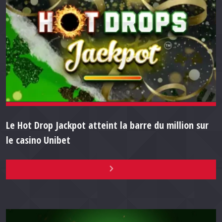
Le Hot Drop Jackpot atteint la barre du million sur
le casino Unibet