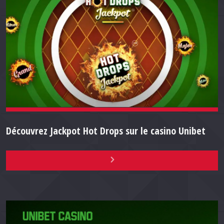
Découvrez Jackpot Hot Drops sur le casino Unibet