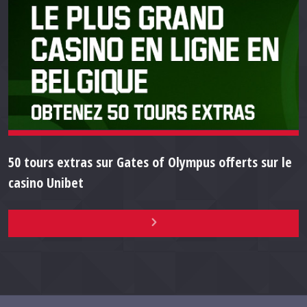
50 tours extras sur Gates of Olympus offerts sur le
casino Unibet