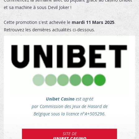
et sa machine à sous Devil Joker !
Cette promotion s'est achevée le
mardi 11 Mars 2025
.
Retrouvez les dernières actualités ci-dessous.
Unibet Casino
est agréé
par Commission des Jeux de Hasard de
Belgique sous la licence n°A+505296.
SITE DE
UNIBET CASINO