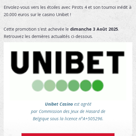
Envolez-vous vers les étoiles avec Pirots 4 et son tournoi inédit à
20.000 euros sur le casino Unibet !
Cette promotion s'est achevée le
dimanche 3 Août 2025
.
Retrouvez les dernières actualités ci-dessous.
Unibet Casino
est agréé
par Commission des Jeux de Hasard de
Belgique sous la licence n°A+505296.