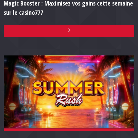
Magic Booster : Maximisez vos gains cette semaine
sur le casino777