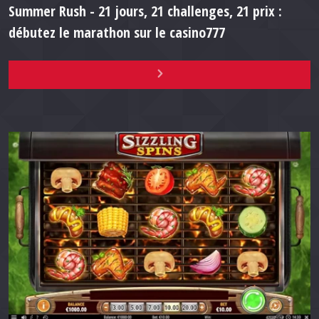
Summer Rush - 21 jours, 21 challenges, 21 prix :
débutez le marathon sur le casino777