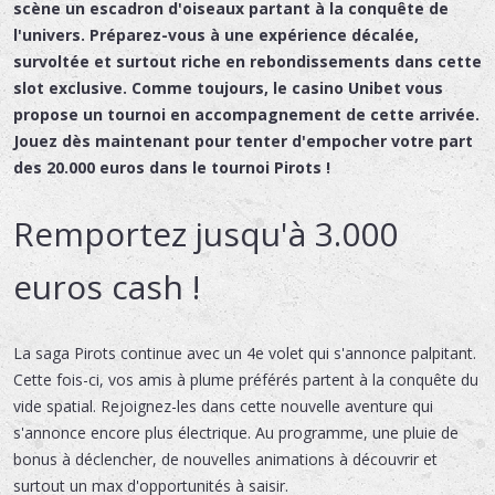
scène un escadron d'oiseaux partant à la conquête de
l'univers. Préparez-vous à une expérience décalée,
survoltée et surtout riche en rebondissements dans cette
slot exclusive. Comme toujours, le casino Unibet vous
propose un tournoi en accompagnement de cette arrivée.
Jouez dès maintenant pour tenter d'empocher votre part
des 20.000 euros dans le tournoi Pirots !
Remportez jusqu'à 3.000
euros cash !
La saga Pirots continue avec un 4e volet qui s'annonce palpitant.
Cette fois-ci, vos amis à plume préférés partent à la conquête du
vide spatial. Rejoignez-les dans cette nouvelle aventure qui
s'annonce encore plus électrique. Au programme, une pluie de
bonus à déclencher, de nouvelles animations à découvrir et
surtout un max d'opportunités à saisir.