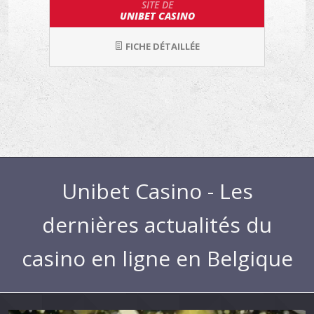
SITE DE
UNIBET CASINO
FICHE DÉTAILLÉE
Unibet Casino - Les
dernières actualités du
casino en ligne en Belgique