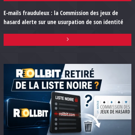
E-mails frauduleux : la Commission des jeux de
hasard alerte sur une usurpation de son identité