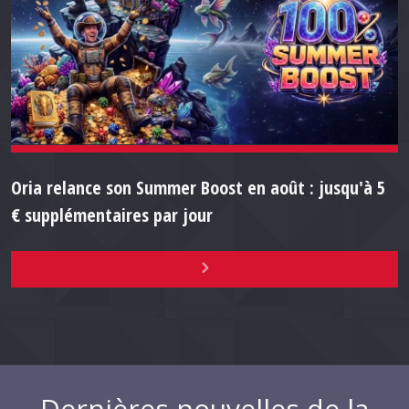
Oria relance son Summer Boost en août : jusqu'à 5
€ supplémentaires par jour
Dernières nouvelles de la