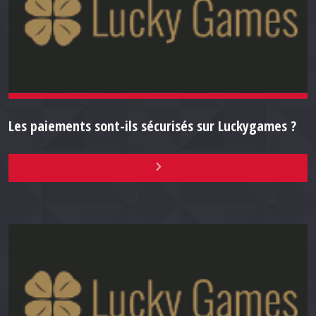
Les paiements sont-ils sécurisés sur Luckygames ?