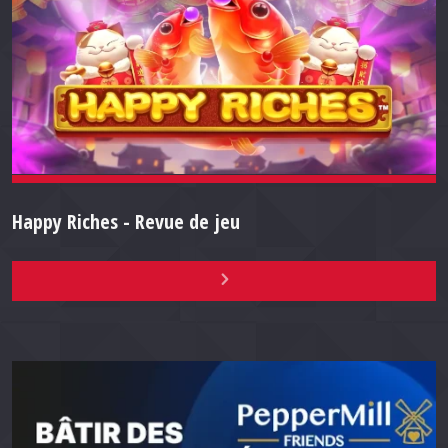
Happy Riches - Revue de jeu