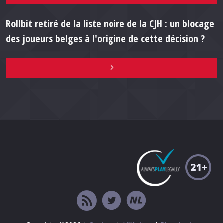
Rollbit retiré de la liste noire de la CJH : un blocage
des joueurs belges à l'origine de cette décision ?