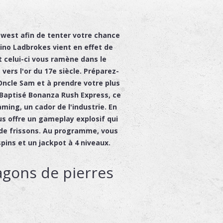
r-west afin de tenter votre chance
ino Ladbrokes vient en effet de
t celui-ci vous ramène dans le
vers l'or du 17e siècle. Préparez-
'Oncle Sam et à prendre votre plus
. Baptisé Bonanza Rush Express, ce
ming, un cador de l'industrie. En
us offre un gameplay explosif qui
de frissons. Au programme, vous
spins et un jackpot à 4 niveaux.
agons de pierres