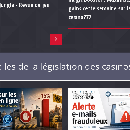
Jungle - Revue de jeu
gains cette semaine sur l
casino777
les de la législation des casino