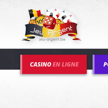
CASINO
EN LIGNE
P