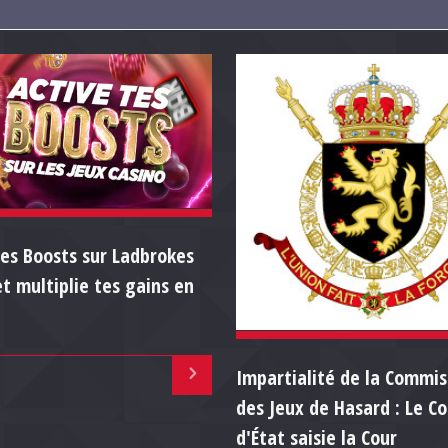
tes Boosts sur Ladbrokes
et multiplie tes gains en
Impartialité de la Commis
des Jeux de Hasard : Le Co
d'État saisie la Cour