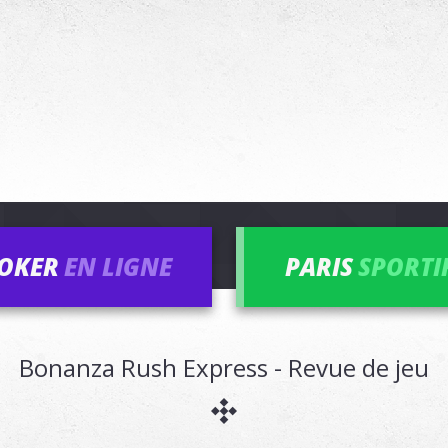
OKER
EN LIGNE
PARIS
SPORTI
Bonanza Rush Express - Revue de jeu