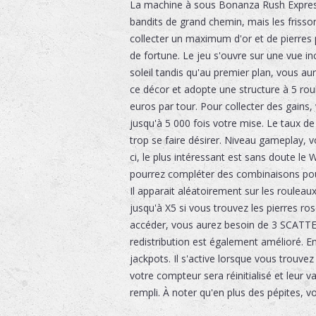
La machine à sous Bonanza Rush Express
bandits de grand chemin, mais les frisso
collecter un maximum d'or et de pierres 
de fortune. Le jeu s'ouvre sur une vue in
soleil tandis qu'au premier plan, vous a
ce décor et adopte une structure à 5 rou
euros par tour. Pour collecter des gains
jusqu'à 5 000 fois votre mise. Le taux de
trop se faire désirer. Niveau gameplay, v
ci, le plus intéressant est sans doute le 
pourrez compléter des combinaisons pour 
Il apparait aléatoirement sur les rouleau
jusqu'à X5 si vous trouvez les pierres 
accéder, vous aurez besoin de 3 SCATTERs
redistribution est également amélioré. 
jackpots. Il s'active lorsque vous trouve
votre compteur sera réinitialisé et leur 
rempli. À noter qu'en plus des pépites, 