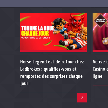
Horse Legend est de retour chez
Active 
Ladbrokes : qualifiez-vous et
Casino 
remportez des surprises chaque
ligne
jour !