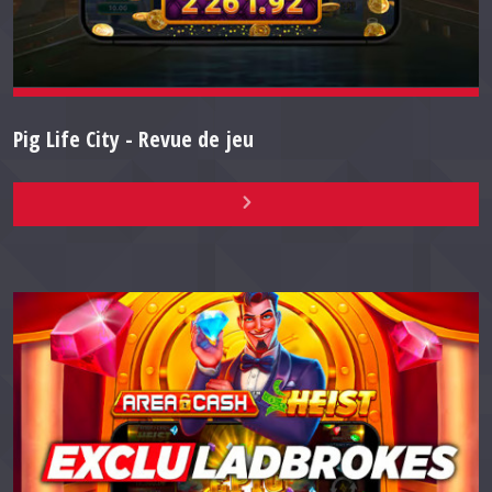
Pig Life City - Revue de jeu