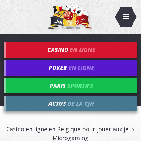
CASINO
EN LIGNE
POKER
EN LIGNE
PARIS
SPORTIFS
ACTUS
DE LA CJH
Casino en ligne en Belgique pour jouer aux jeux
Microgaming