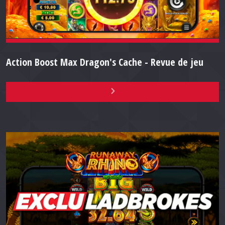
Action Boost Max Dragon's Cache - Revue de jeu