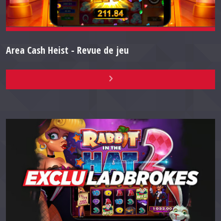
Area Cash Heist - Revue de jeu