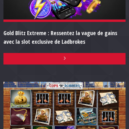
Gold Blitz Extreme : Ressentez la vague de gains
avec la slot exclusive de Ladbrokes