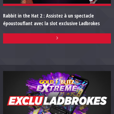
Rabbit in the Hat 2 : Assistez à un spectacle
époustouflant avec la slot exclusive Ladbrokes