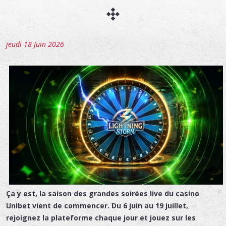
jeudi 18 Juin 2026
Ça y est, la saison des grandes soirées live du casino
Unibet vient de commencer. Du 6 juin au 19 juillet,
rejoignez la plateforme chaque jour et jouez sur les