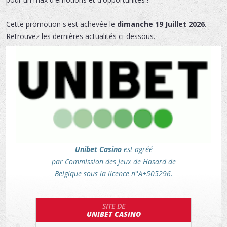
Cette promotion s'est achevée le
dimanche 19 Juillet 2026
.
Retrouvez les dernières actualités ci-dessous.
Unibet Casino
est agréé
par Commission des Jeux de Hasard de
Belgique sous la licence n°A+505296.
SITE DE
UNIBET CASINO