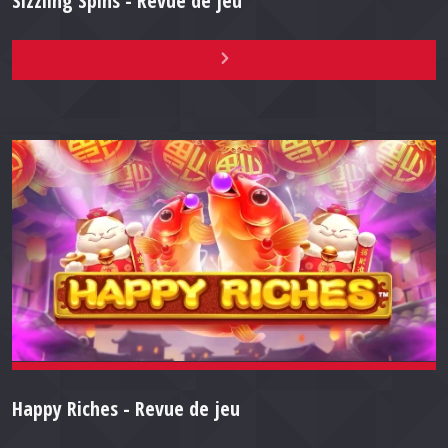
Sizzling Spins - Revue de jeu
Happy Riches - Revue de jeu