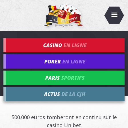
CASINO
EN LIGNE
POKER
EN LIGNE
PARIS
SPORTIFS
ACTUS
DE LA CJH
500.000 euros tomberont en continu sur le
casino Unibet