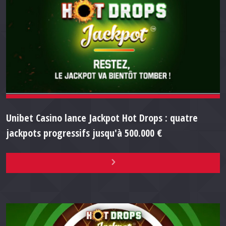
Unibet Casino lance Jackpot Hot Drops : quatre
jackpots progressifs jusqu'à 500.000 €